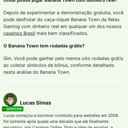
Onde posso jogar Banana Town com dinheiro real?
Depois de experimentar a demonstração gratuita, você
pode desfrutar do caça-níquel Banana Town da Relax
Gaming com dinheiro real em qualquer um dos nossos
cassinos Brasil
mais bem classificados.
O Banana Town tem rodadas grátis?
Sim. Você pode ganhar pelo menos oito rodadas grátis
ao coletar símbolos de bônus, conforme detalhado
nesta análise do Banana Town.
Lucas Simas
Lucas começou a escrever conteúdo para websites em 2008.
Foi somente após quase uma década que ele finalmente
encontrou, nos
Cassinos Online
,
Slots
e sites de apostas, a