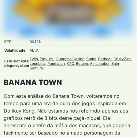
RTP
96.12%
Volatilidade
ALTA
1Win
,
PlayUzu
,
Supremo Casino
,
Stake
,
Betheat
,
OhMyZino
,
Este slot está
Leonbets
,
Parimatch
,
KTO
,
Betovo
,
Amuletobet
,
Spin
disponível em
Samurai
BANANA TOWN
Com esta análise do Banana Town, voltaremos no
tempo para uma era de ouro dos jogos inspirada em
Donkey Kong. Não estamos nos referindo apenas aos
gráficos retrô de 8 bits deste caça-níquel. Ela
apresenta o chefe da máfia dos macacos, que poderia
facilmente ser baseado no amado personagem da