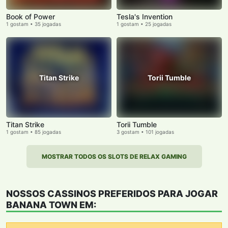
Book of Power
Tesla's Invention
1 gostam • 35 jogadas
1 gostam • 25 jogadas
Titan Strike
Torii Tumble
Titan Strike
Torii Tumble
1 gostam • 85 jogadas
3 gostam • 101 jogadas
MOSTRAR TODOS OS SLOTS DE RELAX GAMING
NOSSOS CASSINOS PREFERIDOS PARA JOGAR
BANANA TOWN
EM: