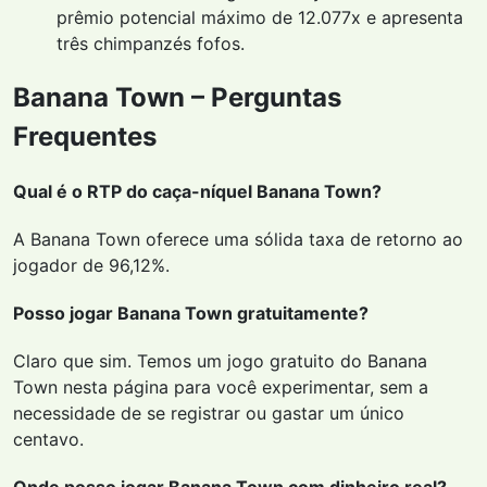
prêmio potencial máximo de 12.077x e apresenta
três chimpanzés fofos.
Banana Town – Perguntas
Frequentes
Qual é o RTP do caça-níquel Banana Town?
A Banana Town oferece uma sólida taxa de retorno ao
jogador de 96,12%.
Posso jogar Banana Town gratuitamente?
Claro que sim. Temos um jogo gratuito do Banana
Town nesta página para você experimentar, sem a
necessidade de se registrar ou gastar um único
centavo.