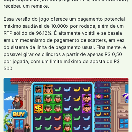
recebeu um remake.
Essa versão do jogo oferece um pagamento potencial
máximo saudável de 10.000x por rodada, além de um
RTP sólido de 96,12%. É altamente volátil e se baseia
em um mecanismo de pagamento de scatters, em vez
do sistema de linha de pagamento usual. Finalmente, é
possível girar os cilindros a partir de apenas R$ 0,50
por jogada, com um limite máximo de aposta de R$
500.