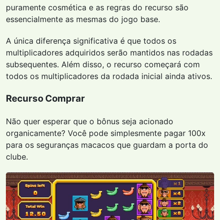
puramente cosmética e as regras do recurso são
essencialmente as mesmas do jogo base.
A única diferença significativa é que todos os
multiplicadores adquiridos serão mantidos nas rodadas
subsequentes. Além disso, o recurso começará com
todos os multiplicadores da rodada inicial ainda ativos.
Recurso Comprar
Não quer esperar que o bônus seja acionado
organicamente? Você pode simplesmente pagar 100x
para os seguranças macacos que guardam a porta do
clube.