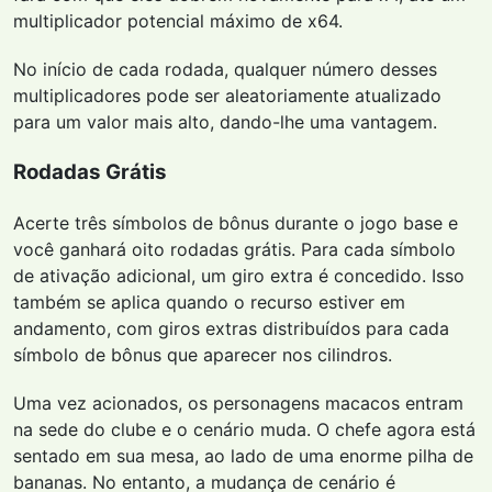
multiplicador potencial máximo de x64.
No início de cada rodada, qualquer número desses
multiplicadores pode ser aleatoriamente atualizado
para um valor mais alto, dando-lhe uma vantagem.
Rodadas Grátis
Acerte três símbolos de bônus durante o jogo base e
você ganhará oito rodadas grátis. Para cada símbolo
de ativação adicional, um giro extra é concedido. Isso
também se aplica quando o recurso estiver em
andamento, com giros extras distribuídos para cada
símbolo de bônus que aparecer nos cilindros.
Uma vez acionados, os personagens macacos entram
na sede do clube e o cenário muda. O chefe agora está
sentado em sua mesa, ao lado de uma enorme pilha de
bananas. No entanto, a mudança de cenário é