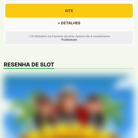
SITE
+ DETALHES
+18 Ministério da Fazenda adverte: Aposta não é investimento
Publicidade
RESENHA DE SLOT