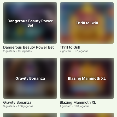
Dangerous Beauty Power
Thrill to Grill
Bet
Dangerous Beauty Power Bet
Thrill to Grill
2 gostam • 92 jogadas
2 gostam • 97 jogadas
Gravity Bonanza
Blazing Mammoth XL
Gravity Bonanza
Blazing Mammoth XL
3 gostam • 236 jogadas
1 gostam • 190 jogadas