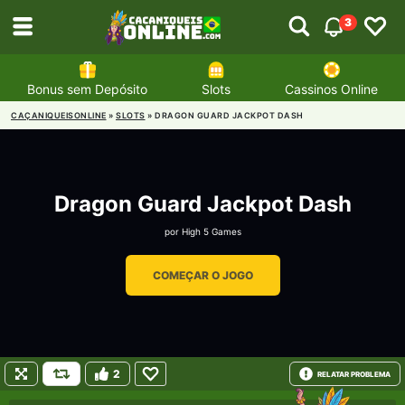
3
Bonus sem Depósito
Slots
Cassinos Online
CAÇANIQUEISONLINE
»
SLOTS
»
DRAGON GUARD JACKPOT DASH
Dragon Guard Jackpot Dash
por
High 5 Games
COMEÇAR O JOGO
2
RELATAR PROBLEMA