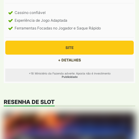
Cassino confiável
Experiência de Jogo Adaptada
Ferramentas Focadas no Jogador e Saque Rápido
SITE
+ DETALHES
+18 Ministério da Fazenda adverte: Aposta não é investimento
Publicidade
RESENHA DE SLOT