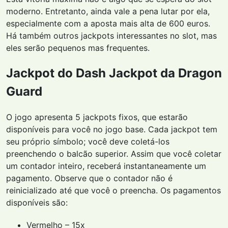
moderno. Entretanto, ainda vale a pena lutar por ela,
especialmente com a aposta mais alta de 600 euros.
Há também outros jackpots interessantes no slot, mas
eles serão pequenos mas frequentes.
Jackpot do Dash Jackpot da Dragon
Guard
O jogo apresenta 5 jackpots fixos, que estarão
disponíveis para você no jogo base. Cada jackpot tem
seu próprio símbolo; você deve coletá-los
preenchendo o balcão superior. Assim que você coletar
um contador inteiro, receberá instantaneamente um
pagamento. Observe que o contador não é
reinicializado até que você o preencha. Os pagamentos
disponíveis são:
Vermelho – 15x