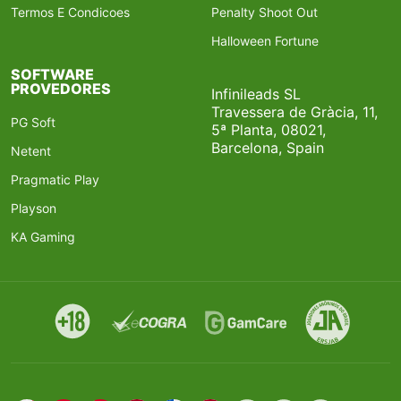
Termos E Condicoes
Penalty Shoot Out
Halloween Fortune
SOFTWARE
PROVEDORES
Infinileads SL
Travessera de Gràcia, 11,
PG Soft
5ª Planta, 08021,
Barcelona, Spain
Netent
Pragmatic Play
Playson
KA Gaming