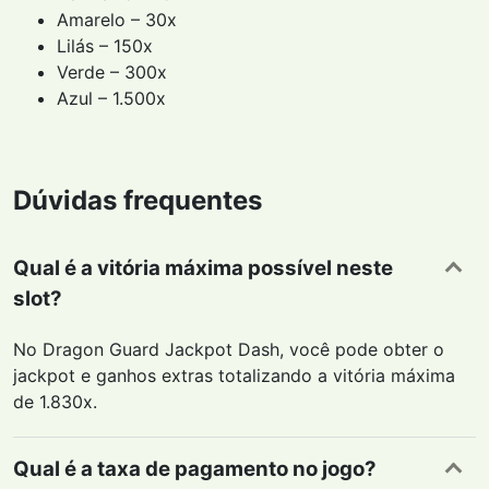
Amarelo – 30x
Lilás – 150x
Verde – 300x
Azul – 1.500x
Dúvidas frequentes
Qual é a vitória máxima possível neste
slot?
No Dragon Guard Jackpot Dash, você pode obter o
jackpot e ganhos extras totalizando a vitória máxima
de 1.830x.
Qual é a taxa de pagamento no jogo?