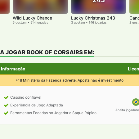
243
Wild Lucky Chance
Lucky Christmas 243
Cand
5 gostam • 514 jogadas
3 gostam • 146 jogadas
2 gost
RA JOGAR
BOOK OF CORSAIRS
EM:
Informação
Lice
+18 Ministério da Fazenda adverte: Aposta não é investimento
Cassino confiável
Experiência de Jogo Adaptada
Aceita jogadores
Ferramentas Focadas no Jogador e Saque Rápido