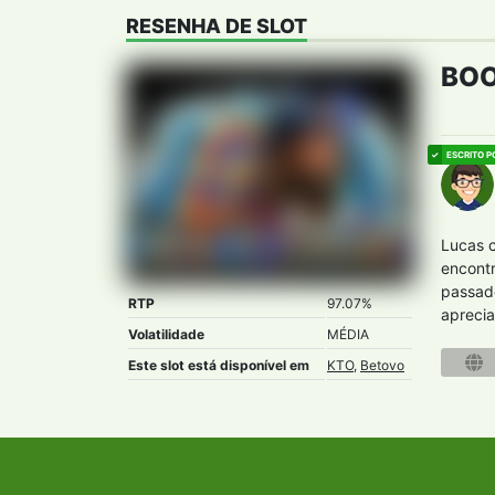
RESENHA DE SLOT
BOO
Lucas 
encont
passado
RTP
97.07%
aprecia
Volatilidade
MÉDIA
Este slot está disponível em
KTO
,
Betovo