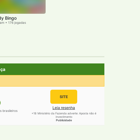
y Bingo
am • 176 jogadas
nça
SITE
Leia resenha
 brasileiros
+18 Ministério da Fazenda adverte: Aposta não é
investimento
Publicidade