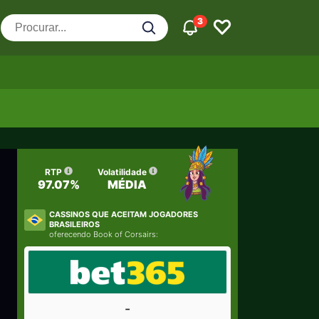
3
RTP
Volatilidade
97.07%
MÉDIA
CASSINOS QUE ACEITAM JOGADORES
BRASILEIROS
oferecendo Book of Corsairs:
-