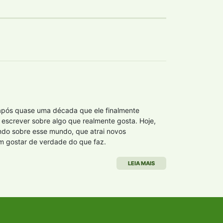
após quase uma década que ele finalmente
 escrever sobre algo que realmente gosta. Hoje,
ndo sobre esse mundo, que atrai novos
em gostar de verdade do que faz.
LEIA MAIS