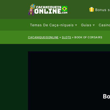
Bonus s
Temas De Caça-níqueis
Guias
Casin
▼
▼
CAÇANIQUEISONLINE
»
SLOTS
»
BOOK OF CORSAIRS
Bo