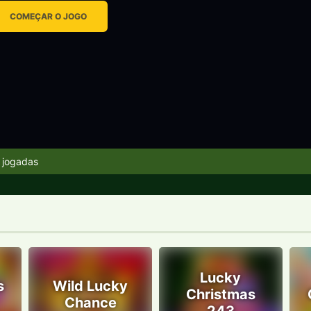
COMEÇAR O JOGO
jogadas
Lucky
s
Wild Lucky
Christmas
Chance