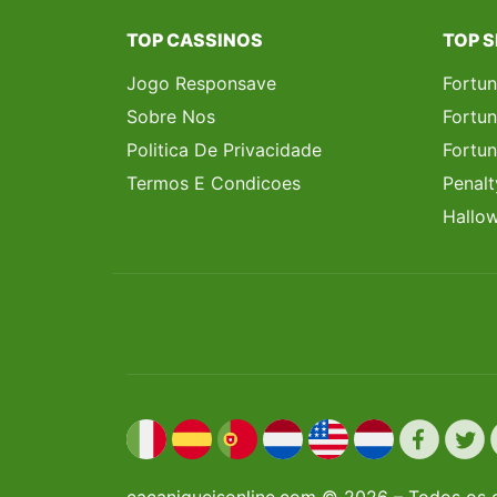
TOP CASSINOS
TOP 
Jogo Responsave
Fortun
Sobre Nos
Fortun
Politica De Privacidade
Fortu
Termos E Condicoes
Penalt
Hallo
cacaniqueisonline.com © 2026 – Todos os d