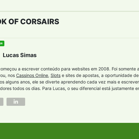
K OF CORSAIRS
Lucas Simas
começou a escrever conteúdo para websites em 2008. Foi somente 
rou, nos
Cassinos Online
,
Slots
e sites de apostas, a oportunidade de
s alguns anos, ele se diverte aprendendo cada vez mais e escreve
dores todos os dias. Para Lucas, o seu diferencial está justamente 