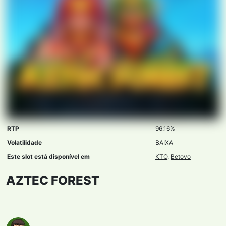
RTP
96.16%
Volatilidade
BAIXA
Este slot está disponível em
KTO
,
Betovo
AZTEC FOREST