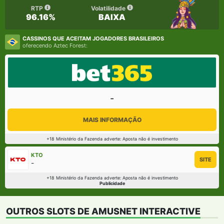
RTP
Volatilidade
96.16%
BAIXA
CASSINOS QUE ACEITAM JOGADORES BRASILEIROS
oferecendo Aztec Forest:
-
MAIS INFORMAÇÃO
+18 Ministério da Fazenda adverte: Aposta não é investimento
KTO
SITE
-
+18 Ministério da Fazenda adverte: Aposta não é investimento
Publicidade
OUTROS SLOTS DE AMUSNET INTERACTIVE