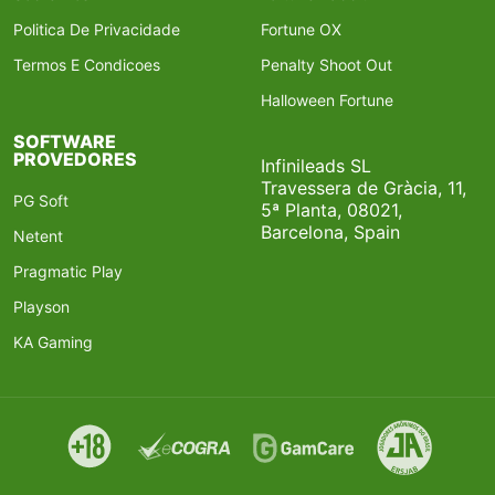
Politica De Privacidade
Fortune OX
Termos E Condicoes
Penalty Shoot Out
Halloween Fortune
SOFTWARE
PROVEDORES
Infinileads SL
Travessera de Gràcia, 11,
PG Soft
5ª Planta, 08021,
Barcelona, Spain
Netent
Pragmatic Play
Playson
KA Gaming