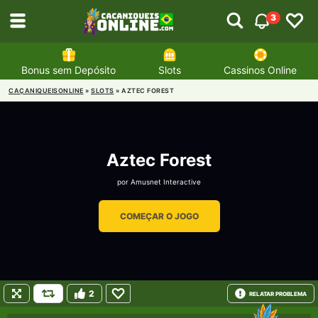
3
Bonus sem Depósito
Slots
Cassinos Online
CAÇANIQUEISONLINE
»
SLOTS
»
AZTEC FOREST
Aztec Forest
por
Amusnet Interactive
COMEÇAR O JOGO
2
RELATAR PROBLEMA