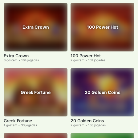
Extra Crown
100 Power Hot
Extra Crown
100 Power Hot
3 gostam • 104 jogadas
2 gostam • 101 jogadas
Greek Fortune
20 Golden Coins
Greek Fortune
20 Golden Coins
1 gostam • 33 jogadas
2 gostam • 138 jogadas