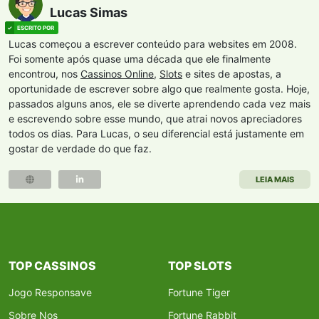
Lucas Simas
Lucas começou a escrever conteúdo para websites em 2008.
Foi somente após quase uma década que ele finalmente
encontrou, nos
Cassinos Online
,
Slots
e sites de apostas, a
oportunidade de escrever sobre algo que realmente gosta. Hoje,
passados alguns anos, ele se diverte aprendendo cada vez mais
e escrevendo sobre esse mundo, que atrai novos apreciadores
todos os dias. Para Lucas, o seu diferencial está justamente em
gostar de verdade do que faz.
LEIA MAIS
TOP CASSINOS
TOP SLOTS
Jogo Responsave
Fortune Tiger
Sobre Nos
Fortune Rabbit