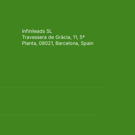
Infinileads SL
Travessera de Gràcia, 11, 5ª
Planta, 08021, Barcelona, Spain