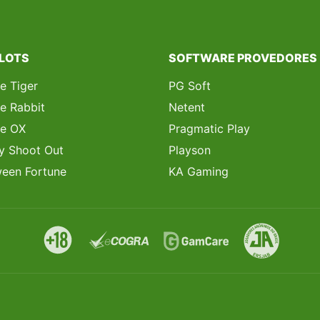
SLOTS
SOFTWARE PROVEDORES
e Tiger
PG Soft
e Rabbit
Netent
ne OX
Pragmatic Play
y Shoot Out
Playson
ween Fortune
KA Gaming