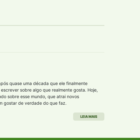
após quase uma década que ele finalmente
 escrever sobre algo que realmente gosta. Hoje,
ndo sobre esse mundo, que atrai novos
em gostar de verdade do que faz.
LEIA MAIS