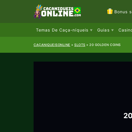
Bonus s
Temas De Caça-níqueis
Guias
Casin
▼
▼
CAÇANIQUEISONLINE
»
SLOTS
»
20 GOLDEN COINS
20