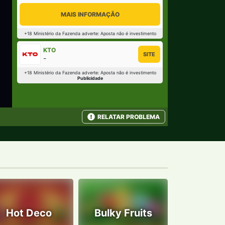
MAIS INFORMAÇÃO
+18 Ministério da Fazenda adverte: Aposta não é investimento
KTO
SITE
-
+18 Ministério da Fazenda adverte: Aposta não é investimento
Publicidade
RELATAR PROBLEMA
Hot Deco
Bulky Fruits