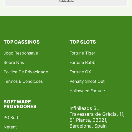
Publicidade
TOP CASSINOS
TOP SLOTS
Jogo Responsave
Fortune Tiger
Sobre Nos
Fortune Rabbit
Politica De Privacidade
Fortune OX
Termos E Condicoes
Penalty Shoot Out
Halloween Fortune
SOFTWARE
PROVEDORES
Infinileads SL
Travessera de Gràcia, 11,
PG Soft
5ª Planta, 08021,
Barcelona, Spain
Netent