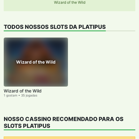
Wizard of the Wild
TODOS NOSSOS SLOTS DA PLATIPUS
Wizard of the Wild
Wizard of the Wild
1 gostam • 35 jogadas
NOSSO CASSINO RECOMENDADO PARA OS
SLOTS PLATIPUS