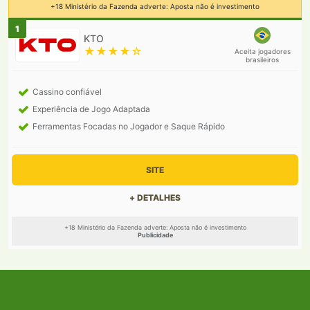
+18 Ministério da Fazenda adverte: Aposta não é investimento
1
★★★★☆
Aceita jogadores
brasileiros
Cassino confiável
Experiência de Jogo Adaptada
Ferramentas Focadas no Jogador e Saque Rápido
SITE
+ DETALHES
+18 Ministério da Fazenda adverte: Aposta não é investimento
Publicidade