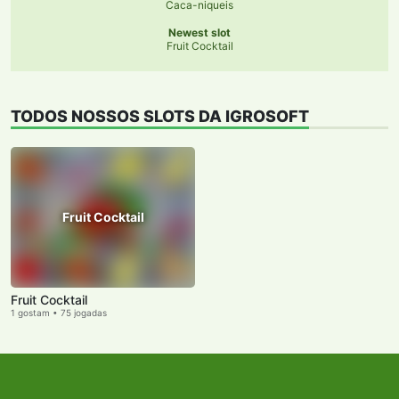
Caca-niqueis
Newest slot
Fruit Cocktail
TODOS NOSSOS SLOTS DA IGROSOFT
Fruit Cocktail
Fruit Cocktail
1 gostam • 75 jogadas