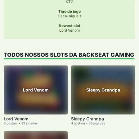
KTO
Tipo de jogo
Caca-niqueis
Newest slot
Lord Venom
TODOS NOSSOS SLOTS DA BACKSEAT GAMING
Lord Venom
Sleepy Grandpa
Lord Venom
Sleepy Grandpa
3 gostam • 89 jogadas
4 gostam • 59 jogadas