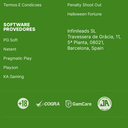
Termos E Condicoes
Penalty Shoot Out
Halloween Fortune
SOFTWARE
PROVEDORES
Infinileads SL
Travessera de Gràcia, 11,
PG Soft
5ª Planta, 08021,
Barcelona, Spain
Netent
Pragmatic Play
Playson
KA Gaming