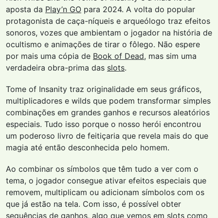
aposta da
Play’n GO
para 2024. A volta do popular
protagonista de caça-níqueis e arqueólogo traz efeitos
sonoros, vozes que ambientam o jogador na história de
ocultismo e animações de tirar o fôlego. Não espere
por mais uma cópia de
Book of Dead
, mas sim uma
verdadeira obra-prima das
slots
.
Tome of Insanity traz originalidade em seus gráficos,
multiplicadores e wilds que podem transformar simples
combinações em grandes ganhos e recursos aleatórios
especiais. Tudo isso porque o nosso herói encontrou
um poderoso livro de feitiçaria que revela mais do que
magia até então desconhecida pelo homem.
Ao combinar os símbolos que têm tudo a ver com o
tema, o jogador consegue ativar efeitos especiais que
removem, multiplicam ou adicionam símbolos com os
que já estão na tela. Com isso, é possível obter
sequências de ganhos, algo que vemos em slots como