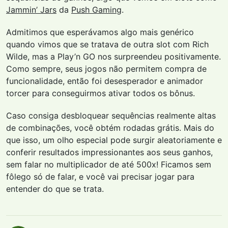
Jammin’ Jars
da
Push Gaming
.
Admitimos que esperávamos algo mais genérico
quando vimos que se tratava de outra slot com Rich
Wilde, mas a Play’n GO nos surpreendeu positivamente.
Como sempre, seus jogos não permitem compra de
funcionalidade, então foi desesperador e animador
torcer para conseguirmos ativar todos os bônus.
Caso consiga desbloquear sequências realmente altas
de combinações, você obtém rodadas grátis. Mais do
que isso, um olho especial pode surgir aleatoriamente e
conferir resultados impressionantes aos seus ganhos,
sem falar no multiplicador de até 500x! Ficamos sem
fôlego só de falar, e você vai precisar jogar para
entender do que se trata.