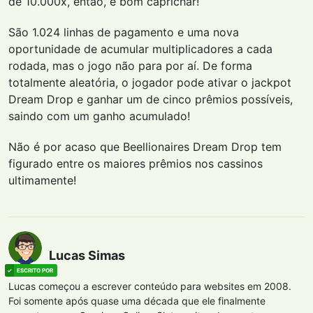
de 10.000x, então, é bom caprichar!
São 1.024 linhas de pagamento e uma nova
oportunidade de acumular multiplicadores a cada
rodada, mas o jogo não para por aí. De forma
totalmente aleatória, o jogador pode ativar o jackpot
Dream Drop e ganhar um de cinco prêmios possíveis,
saindo com um ganho acumulado!
Não é por acaso que Beellionaires Dream Drop tem
figurado entre os maiores prêmios nos cassinos
ultimamente!
Lucas Simas
Lucas começou a escrever conteúdo para websites em 2008.
Foi somente após quase uma década que ele finalmente