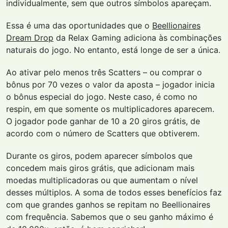
individualmente, sem que outros símbolos apareçam.
Essa é uma das oportunidades que o
Beellionaires
Dream Drop
da Relax Gaming adiciona às combinações
naturais do jogo. No entanto, está longe de ser a única.
Ao ativar pelo menos três Scatters – ou comprar o
bônus por 70 vezes o valor da aposta – jogador inicia
o bônus especial do jogo. Neste caso, é como no
respin, em que somente os multiplicadores aparecem.
O jogador pode ganhar de 10 a 20 giros grátis, de
acordo com o número de Scatters que obtiverem.
Durante os giros, podem aparecer símbolos que
concedem mais giros grátis, que adicionam mais
moedas multiplicadoras ou que aumentam o nível
desses múltiplos. A soma de todos esses benefícios faz
com que grandes ganhos se repitam no Beellionaires
com frequência. Sabemos que o seu ganho máximo é