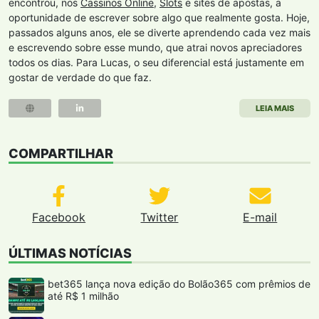
encontrou, nos
Cassinos Online
,
Slots
e sites de apostas, a
oportunidade de escrever sobre algo que realmente gosta. Hoje,
passados alguns anos, ele se diverte aprendendo cada vez mais
e escrevendo sobre esse mundo, que atrai novos apreciadores
todos os dias. Para Lucas, o seu diferencial está justamente em
gostar de verdade do que faz.
LEIA MAIS
COMPARTILHAR
Facebook
Twitter
E-mail
ÚLTIMAS NOTÍCIAS
bet365 lança nova edição do Bolão365 com prêmios de
até R$ 1 milhão