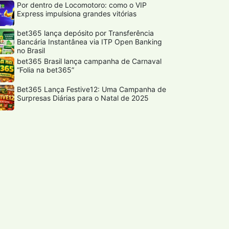
Por dentro de Locomotoro: como o VIP
Express impulsiona grandes vitórias
bet365 lança depósito por Transferência
Bancária Instantânea via ITP Open Banking
no Brasil
bet365 Brasil lança campanha de Carnaval
“Folia na bet365”
Bet365 Lança Festive12: Uma Campanha de
Surpresas Diárias para o Natal de 2025