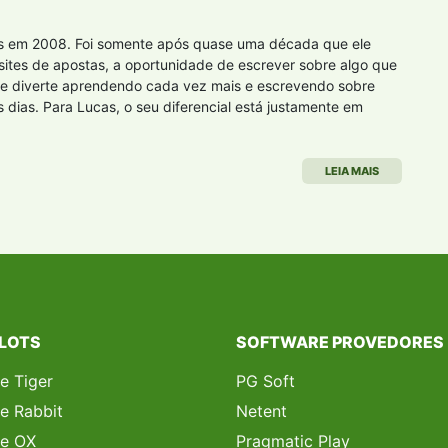
s em 2008. Foi somente após quase uma década que ele
sites de apostas, a oportunidade de escrever sobre algo que
 se diverte aprendendo cada vez mais e escrevendo sobre
 dias. Para Lucas, o seu diferencial está justamente em
LEIA MAIS
SLOTS
SOFTWARE PROVEDORES
e Tiger
PG Soft
e Rabbit
Netent
ne OX
Pragmatic Play