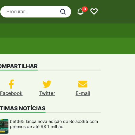
3
OMPARTILHAR
Facebook
Twitter
E-mail
TIMAS NOTÍCIAS
bet365 lança nova edição do Bolão365 com
prêmios de até R$ 1 milhão