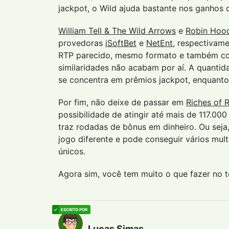
jackpot, o Wild ajuda bastante nos ganhos
William Tell & The Wild Arrows
e
Robin Hood
provedoras
iSoftBet
e
NetEnt
, respectivam
RTP parecido, mesmo formato e também com
similaridades não acabam por aí. A quantid
se concentra em prêmios jackpot, enquanto
Por fim, não deixe de passar em
Riches of 
possibilidade de atingir até mais de 117.0
traz rodadas de bônus em dinheiro. Ou seja,
jogo diferente e pode conseguir vários mult
únicos.
Agora sim, você tem muito o que fazer no t
Lucas Simas