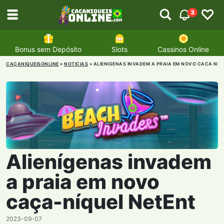
3
Bonus sem Depósito
Slots
Cassinos Online
CAÇANIQUEISONLINE
»
NOTICIAS
»
ALIENIGENAS INVADEM A PRAIA EM NOVO CACA NIQ
Alienígenas invadem
a praia em novo
caça-níquel NetEnt
2023-09-07