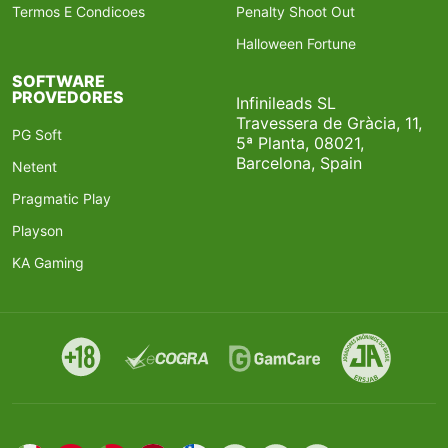
Termos E Condicoes
Penalty Shoot Out
Halloween Fortune
SOFTWARE
PROVEDORES
Infinileads SL
Travessera de Gràcia, 11,
PG Soft
5ª Planta, 08021,
Barcelona, Spain
Netent
Pragmatic Play
Playson
KA Gaming