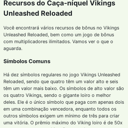
Recursos do Caça-níquel Vikings
Unleashed Reloaded
Você encontrará vários recursos de bônus no Vikings
Unleashed Reloaded, bem como um jogo de bônus
com multiplicadores ilimitados. Vamos ver o que o
aguarda.
Símbolos Comuns
Há dez símbolos regulares no jogo Vikings Unleashed
Reloaded, sendo que quatro têm um valor alto e seis
têm um valor mais baixo. Os símbolos de alto valor são
os quatro Vikings, sendo o gigante loiro o melhor
deles. Ele é o único símbolo que paga com apenas dois
em uma combinação vencedora, enquanto todos os
outros símbolos exigem um mínimo de três para criar
uma vitória. O prêmio máximo do Viking loiro é de 50x