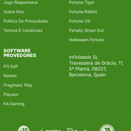
Jogo Responsave
Fortune Tiger
Sobre Nos
Fortune Rabbit
Politica De Privacidade
Fortune OX
Termos E Condicoes
Penalty Shoot Out
Halloween Fortune
SOFTWARE
PROVEDORES
Infinileads SL
Travessera de Gràcia, 11,
PG Soft
5ª Planta, 08021,
Barcelona, Spain
Netent
Pragmatic Play
Playson
KA Gaming