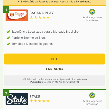
+18 Ministério da Fazenda adverte: Aposta não é investimento
1
★★★★☆
Aceita jogadores
brasileiros
Experiência Localizada para o Mercado Brasileiro
Portfólio Enorme de Slots
Torneios e Desafios Regulares
SITE
+ DETALHES
+18 Ministério da Fazenda adverte: Aposta não é investimento
Publicidade
Licença nº MGA/CRP/171/2009/01
2
★★★★☆
Aceita jogadores
brasileiros