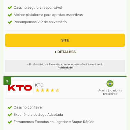
Cassino seguro e responsável
Melhor plataforma para apostas esportivas
Recompensas VIP de aniversário
SITE
+ DETALHES
+18 Ministério da Fazenda adverte: Aposta não é investimento
Publicidade
3
★★★★☆
Aceita jogadores
brasileiros
Cassino confiável
Experiência de Jogo Adaptada
Ferramentas Focadas no Jogador e Saque Rápido