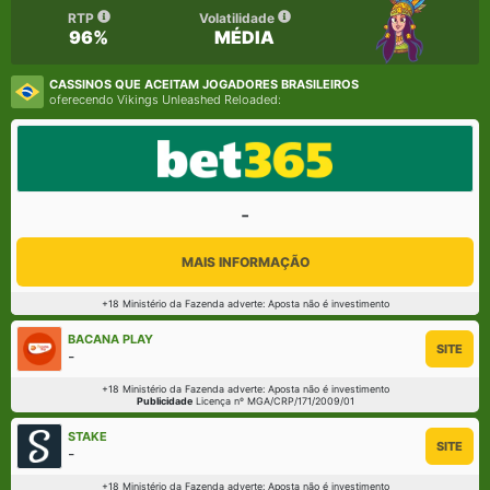
RTP
Volatilidade
96%
MÉDIA
CASSINOS QUE ACEITAM JOGADORES BRASILEIROS
oferecendo Vikings Unleashed Reloaded:
-
MAIS INFORMAÇÃO
+18 Ministério da Fazenda adverte: Aposta não é investimento
BACANA PLAY
SITE
-
+18 Ministério da Fazenda adverte: Aposta não é investimento
Publicidade
Licença nº MGA/CRP/171/2009/01
STAKE
SITE
-
+18 Ministério da Fazenda adverte: Aposta não é investimento