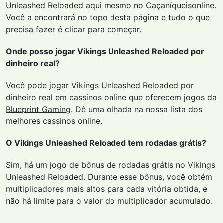
Unleashed Reloaded aqui mesmo no Caçaníqueisonline.
Você a encontrará no topo desta página e tudo o que
precisa fazer é clicar para começar.
Onde posso jogar Vikings Unleashed Reloaded por
dinheiro real?
Você pode jogar Vikings Unleashed Reloaded por
dinheiro real em cassinos online que oferecem jogos da
Blueprint Gaming
. Dê uma olhada na nossa lista dos
melhores cassinos online.
O Vikings Unleashed Reloaded tem rodadas grátis?
Sim, há um jogo de bônus de rodadas grátis no Vikings
Unleashed Reloaded. Durante esse bônus, você obtém
multiplicadores mais altos para cada vitória obtida, e
não há limite para o valor do multiplicador acumulado.