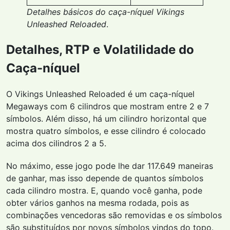
Detalhes básicos do caça-níquel Vikings
Unleashed Reloaded
.
Detalhes, RTP e Volatilidade do
Caça-níquel
O Vikings Unleashed Reloaded é um caça-níquel
Megaways com 6 cilindros que mostram entre 2 e 7
símbolos. Além disso, há um cilindro horizontal que
mostra quatro símbolos, e esse cilindro é colocado
acima dos cilindros 2 a 5.
No máximo, esse jogo pode lhe dar 117.649 maneiras
de ganhar, mas isso depende de quantos símbolos
cada cilindro mostra. E, quando você ganha, pode
obter vários ganhos na mesma rodada, pois as
combinações vencedoras são removidas e os símbolos
são substituídos por novos símbolos vindos do topo.