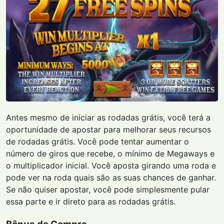
Antes mesmo de iniciar as rodadas grátis, você terá a
oportunidade de apostar para melhorar seus recursos
de rodadas grátis. Você pode tentar aumentar o
número de giros que recebe, o mínimo de Megaways e
o multiplicador inicial. Você aposta girando uma roda e
pode ver na roda quais são as suas chances de ganhar.
Se não quiser apostar, você pode simplesmente pular
essa parte e ir direto para as rodadas grátis.