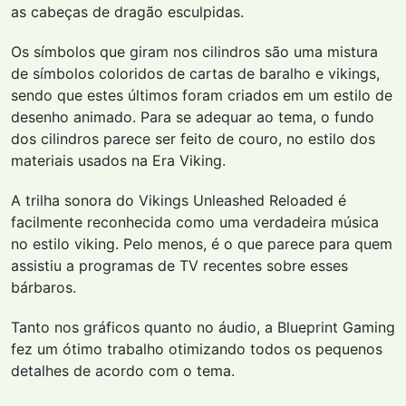
as cabeças de dragão esculpidas.
Os símbolos que giram nos cilindros são uma mistura
de símbolos coloridos de cartas de baralho e vikings,
sendo que estes últimos foram criados em um estilo de
desenho animado. Para se adequar ao tema, o fundo
dos cilindros parece ser feito de couro, no estilo dos
materiais usados na Era Viking.
A trilha sonora do Vikings Unleashed Reloaded é
facilmente reconhecida como uma verdadeira música
no estilo viking. Pelo menos, é o que parece para quem
assistiu a programas de TV recentes sobre esses
bárbaros.
Tanto nos gráficos quanto no áudio, a Blueprint Gaming
fez um ótimo trabalho otimizando todos os pequenos
detalhes de acordo com o tema.