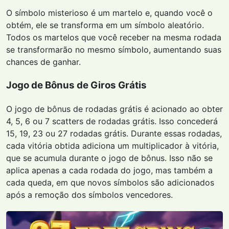
O símbolo misterioso é um martelo e, quando você o
obtém, ele se transforma em um símbolo aleatório.
Todos os martelos que você receber na mesma rodada
se transformarão no mesmo símbolo, aumentando suas
chances de ganhar.
Jogo de Bônus de Giros Grátis
O jogo de bônus de rodadas grátis é acionado ao obter
4, 5, 6 ou 7 scatters de rodadas grátis. Isso concederá
15, 19, 23 ou 27 rodadas grátis. Durante essas rodadas,
cada vitória obtida adiciona um multiplicador à vitória,
que se acumula durante o jogo de bônus. Isso não se
aplica apenas a cada rodada do jogo, mas também a
cada queda, em que novos símbolos são adicionados
após a remoção dos símbolos vencedores.