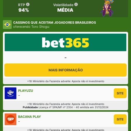
RTP
Volatilidade
94%
MÉDIA
CASSINOS QUE ACEITAM JOGADORES BRASILEIROS
oferecendo Toro Shogu:
-
MAIS INFORMAÇÃO
+18 Ministério da Fazenda adverte: Aposta não é investimento
PLAYUZU
SITE
-
+18 Ministério da Fazenda adverte: Aposta não é investimento
Publicidade
Licença nº SPA/MF nº 2.104 - 40 emitida em 31/12/2024
BACANA PLAY
SITE
-
+18 Ministério da Fazenda adverte: Aposta não é investimento