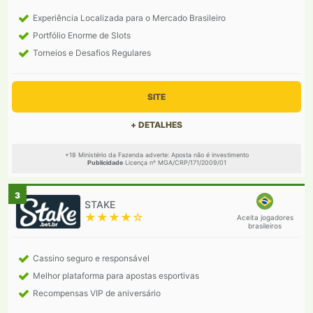
Experiência Localizada para o Mercado Brasileiro
Portfólio Enorme de Slots
Torneios e Desafios Regulares
SITE
+ DETALHES
+18 Ministério da Fazenda adverte: Aposta não é investimento
Publicidade
Licença nº MGA/CRP/171/2009/01
3
★★★★☆
Aceita jogadores
brasileiros
Cassino seguro e responsável
Melhor plataforma para apostas esportivas
Recompensas VIP de aniversário