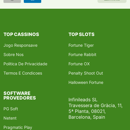
TOP CASSINOS
TOP SLOTS
Jogo Responsave
Fortune Tiger
Sobre Nos
Fortune Rabbit
Politica De Privacidade
Fortune OX
Termos E Condicoes
Penalty Shoot Out
Halloween Fortune
SOFTWARE
PROVEDORES
Infinileads SL
Travessera de Gràcia, 11,
PG Soft
5ª Planta, 08021,
Barcelona, Spain
Netent
Pragmatic Play