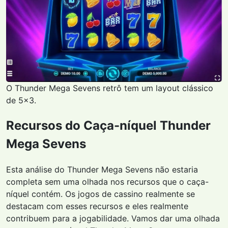
O Thunder Mega Sevens retrô tem um layout clássico
de 5×3.
Recursos do Caça-níquel Thunder
Mega Sevens
Esta análise do Thunder Mega Sevens não estaria
completa sem uma olhada nos recursos que o caça-
níquel contém. Os jogos de cassino realmente se
destacam com esses recursos e eles realmente
contribuem para a jogabilidade. Vamos dar uma olhada