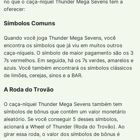
no que o caça-níquel Thunder Mega Sevens tem a
oferecer:
Símbolos Comuns
Quando você joga Thunder Mega Sevens, você
encontra os símbolos que já viu em muitos outros
caça-níqueis. O símbolo de maior pagamento são os 3
7s vermelhos. Em seguida, há os 7s verdes, amarelos e
azuis. Você também encontrará os símbolos clássicos
de limões, cerejas, sinos e a BAR.
A Roda do Trovão
O caça-níquel Thunder Mega Sevens também tem
símbolos de bônus que contêm um valor monetário
aleatório. Se você conseguir 5 desses símbolos,
acionará a Wheel of Thunder (Roda do Trovão). Ao
girar essa roda, o valor dos símbolos de bônus é