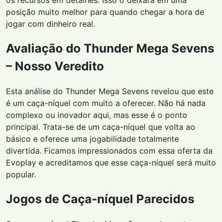
posição muito melhor para quando chegar a hora de
jogar com dinheiro real.
Avaliação do Thunder Mega Sevens
– Nosso Veredito
Esta análise do Thunder Mega Sevens revelou que este
é um caça-níquel com muito a oferecer. Não há nada
complexo ou inovador aqui, mas esse é o ponto
principal. Trata-se de um caça-níquel que volta ao
básico e oferece uma jogabilidade totalmente
divertida. Ficamos impressionados com essa oferta da
Evoplay e acreditamos que esse caça-níquel será muito
popular.
Jogos de Caça-níquel Parecidos