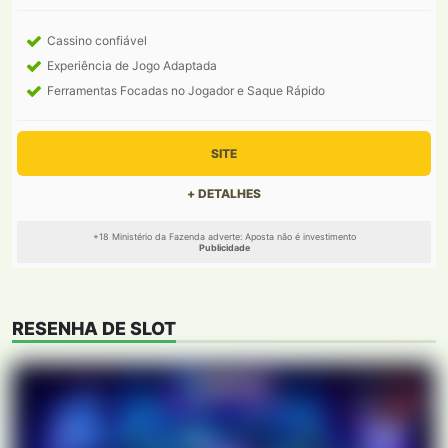
Cassino confiável
Experiência de Jogo Adaptada
Ferramentas Focadas no Jogador e Saque Rápido
SITE
+ DETALHES
+18 Ministério da Fazenda adverte: Aposta não é investimento
Publicidade
RESENHA DE SLOT