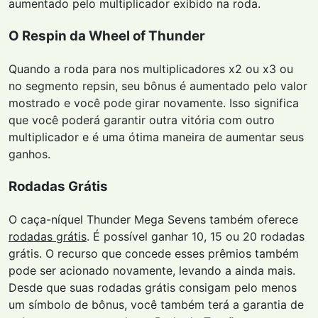
aumentado pelo multiplicador exibido na roda.
O Respin da Wheel of Thunder
Quando a roda para nos multiplicadores x2 ou x3 ou
no segmento repsin, seu bônus é aumentado pelo valor
mostrado e você pode girar novamente. Isso significa
que você poderá garantir outra vitória com outro
multiplicador e é uma ótima maneira de aumentar seus
ganhos.
Rodadas Grátis
O caça-níquel Thunder Mega Sevens também oferece
rodadas grátis
. É possível ganhar 10, 15 ou 20 rodadas
grátis. O recurso que concede esses prêmios também
pode ser acionado novamente, levando a ainda mais.
Desde que suas rodadas grátis consigam pelo menos
um símbolo de bônus, você também terá a garantia de