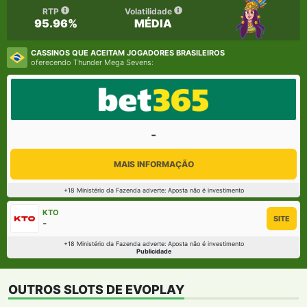
RTP
Volatilidade
95.96%
MÉDIA
CASSINOS QUE ACEITAM JOGADORES BRASILEIROS
oferecendo Thunder Mega Sevens:
-
MAIS INFORMAÇÃO
+18 Ministério da Fazenda adverte: Aposta não é investimento
KTO
SITE
-
+18 Ministério da Fazenda adverte: Aposta não é investimento
Publicidade
OUTROS SLOTS DE EVOPLAY