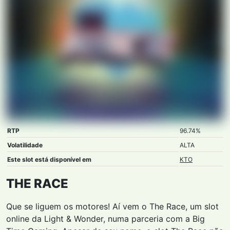
RTP
96.74%
Volatilidade
ALTA
Este slot está disponível em
KTO
THE RACE
Que se liguem os motores! Aí vem o The Race, um slot
online da Light & Wonder, numa parceria com a Big