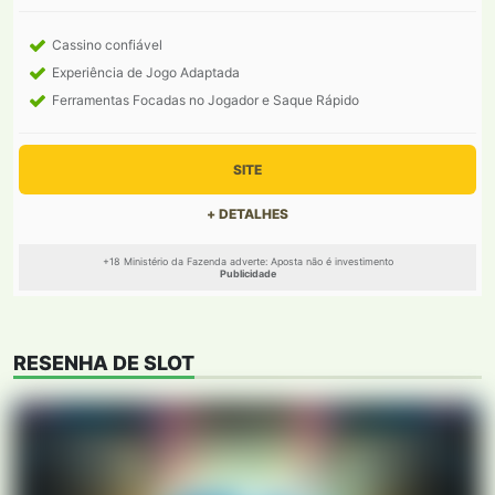
Cassino confiável
Experiência de Jogo Adaptada
Ferramentas Focadas no Jogador e Saque Rápido
SITE
+ DETALHES
+18 Ministério da Fazenda adverte: Aposta não é investimento
Publicidade
RESENHA DE SLOT