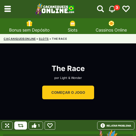
3
Bonus sem Depósito
Slots
Cassinos Online
CAÇANIQUEISONLINE
»
SLOTS
»
THE RACE
The Race
por
Light & Wonder
COMEÇAR O JOGO
1
RELATAR PROBLEMA