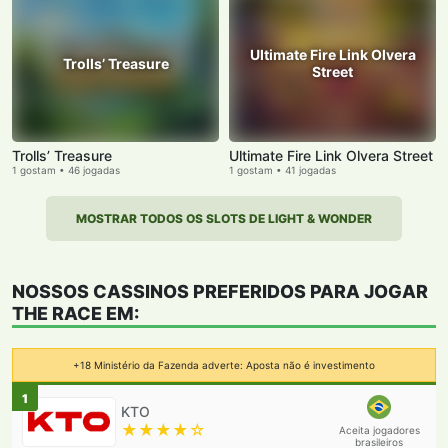
Ultimate Fire Link Olvera
Trolls’ Treasure
Street
Trolls’ Treasure
Ultimate Fire Link Olvera Street
1 gostam • 46 jogadas
1 gostam • 41 jogadas
MOSTRAR TODOS OS SLOTS DE LIGHT & WONDER
NOSSOS CASSINOS PREFERIDOS PARA JOGAR
THE RACE
EM:
+18 Ministério da Fazenda adverte: Aposta não é investimento
1
★★★★☆
Aceita jogadores
brasileiros