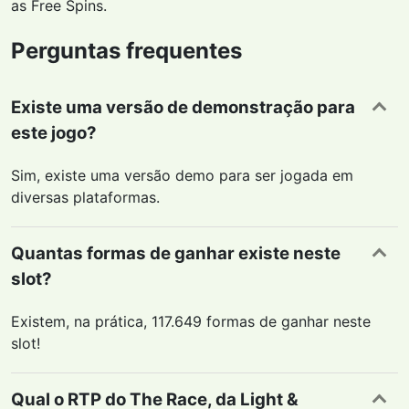
as Free Spins.
Perguntas frequentes
Existe uma versão de demonstração para
este jogo?
Sim, existe uma versão demo para ser jogada em
diversas plataformas.
Quantas formas de ganhar existe neste
slot?
Existem, na prática, 117.649 formas de ganhar neste
slot!
Qual o RTP do The Race, da Light &