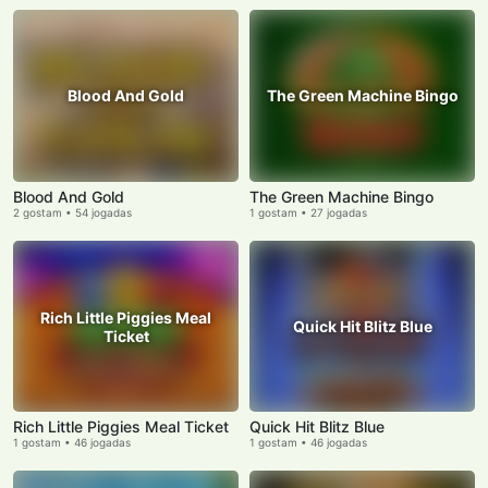
Blood And Gold
The Green Machine Bingo
Blood And Gold
The Green Machine Bingo
2 gostam • 54 jogadas
1 gostam • 27 jogadas
Rich Little Piggies Meal
Quick Hit Blitz Blue
Ticket
Rich Little Piggies Meal Ticket
Quick Hit Blitz Blue
1 gostam • 46 jogadas
1 gostam • 46 jogadas