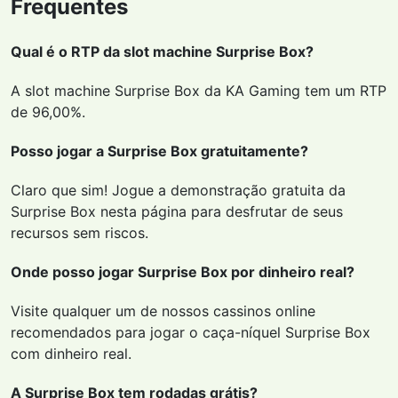
Frequentes
Qual é o RTP da slot machine Surprise Box?
A slot machine Surprise Box da KA Gaming tem um RTP
de 96,00%.
Posso jogar a Surprise Box gratuitamente?
Claro que sim! Jogue a demonstração gratuita da
Surprise Box nesta página para desfrutar de seus
recursos sem riscos.
Onde posso jogar Surprise Box por dinheiro real?
Visite qualquer um de nossos cassinos online
recomendados para jogar o caça-níquel Surprise Box
com dinheiro real.
A Surprise Box tem rodadas grátis?