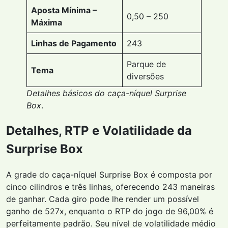
Aposta Mínima –
0,50 – 250
Máxima
Linhas de Pagamento
243
Parque de
Tema
diversões
Detalhes básicos do caça-níquel Surprise
Box
.
Detalhes, RTP e Volatilidade da
Surprise Box
A grade do caça-níquel Surprise Box é composta por
cinco cilindros e três linhas, oferecendo 243 maneiras
de ganhar. Cada giro pode lhe render um possível
ganho de 527x, enquanto o RTP do jogo de 96,00% é
perfeitamente padrão. Seu nível de volatilidade médio