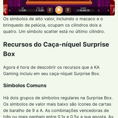
Os símbolos de alto valor, incluindo o macaco e o
brinquedo de pelúcia, ocupam os cilindros dois a
quatro. Um símbolo scatter está no último cilindro.
Recursos do Caça-níquel Surprise
Box
Agora é hora de descobrir os recursos que a KA
Gaming incluiu em seu caça-níquel Surprise Box.
Símbolos Comuns
Há dois grupos de símbolos regulares na Surprise Box.
Os símbolos de valor mais baixo são ícones de cartas
de baralho de 9 a A. As combinações vencedoras de
três ou mais ganham entre 0,1x e 0,5x a sua aposta. As