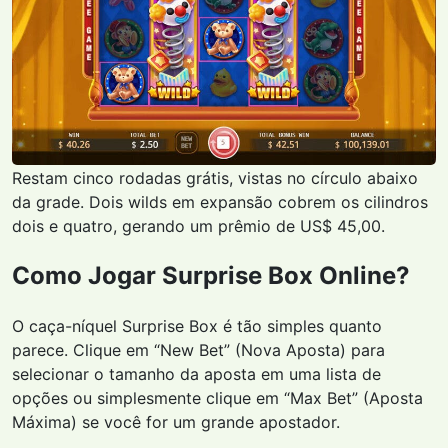
Restam cinco rodadas grátis, vistas no círculo abaixo
da grade. Dois wilds em expansão cobrem os cilindros
dois e quatro, gerando um prêmio de US$ 45,00.
Como Jogar Surprise Box Online?
O caça-níquel Surprise Box é tão simples quanto
parece. Clique em “New Bet” (Nova Aposta) para
selecionar o tamanho da aposta em uma lista de
opções ou simplesmente clique em “Max Bet” (Aposta
Máxima) se você for um grande apostador.