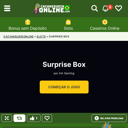
3
Bonus sem Depósito
Slots
Cassinos Online
CAÇANIQUEISONLINE
»
SLOTS
»
SURPRISE BOX
Surprise Box
por
KA Gaming
COMEÇAR O JOGO
1
RELATAR PROBLEMA