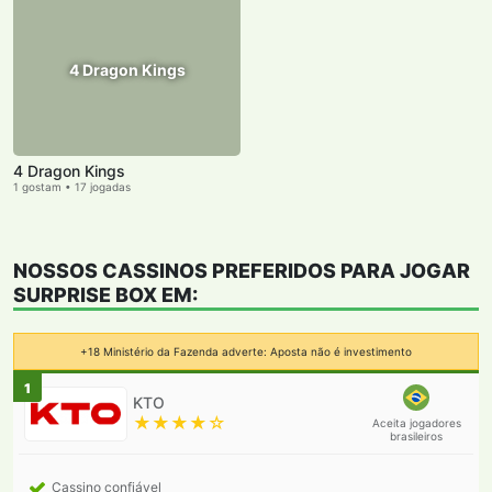
4 Dragon Kings
4 Dragon Kings
1 gostam • 17 jogadas
NOSSOS CASSINOS PREFERIDOS PARA JOGAR
SURPRISE BOX
EM:
+18 Ministério da Fazenda adverte: Aposta não é investimento
1
★★★★☆
Aceita jogadores
brasileiros
Cassino confiável