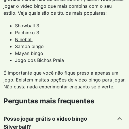
jogar o vídeo bingo que mais combina com o seu
estilo. Veja quais são os títulos mais populares:
Showball 3
Pachinko 3
Nineball
Samba bingo
Mayan bingo
Jogo dos Bichos Praia
É importante que você não fique preso a apenas um
jogo. Existem muitas opções de vídeo bingo para jogar.
Não custa nada experimentar enquanto se diverte.
Perguntas mais frequentes
Posso jogar grátis o vídeo bingo
Silverball?