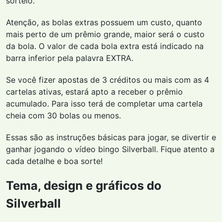
sorteio.
Atenção, as bolas extras possuem um custo, quanto
mais perto de um prêmio grande, maior será o custo
da bola. O valor de cada bola extra está indicado na
barra inferior pela palavra EXTRA.
Se você fizer apostas de 3 créditos ou mais com as 4
cartelas ativas, estará apto a receber o prêmio
acumulado. Para isso terá de completar uma cartela
cheia com 30 bolas ou menos.
Essas são as instruções básicas para jogar, se divertir e
ganhar jogando o vídeo bingo Silverball. Fique atento a
cada detalhe e boa sorte!
Tema, design e gráficos do
Silverball