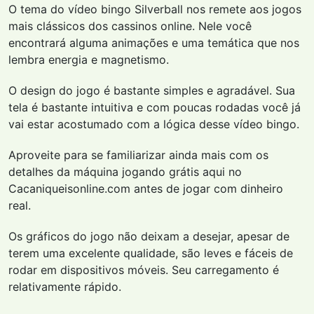
O tema do vídeo bingo Silverball nos remete aos jogos
mais clássicos dos cassinos online. Nele você
encontrará alguma animações e uma temática que nos
lembra energia e magnetismo.
O design do jogo é bastante simples e agradável. Sua
tela é bastante intuitiva e com poucas rodadas você já
vai estar acostumado com a lógica desse vídeo bingo.
Aproveite para se familiarizar ainda mais com os
detalhes da máquina jogando grátis aqui no
Cacaniqueisonline.com antes de jogar com dinheiro
real.
Os gráficos do jogo não deixam a desejar, apesar de
terem uma excelente qualidade, são leves e fáceis de
rodar em dispositivos móveis. Seu carregamento é
relativamente rápido.