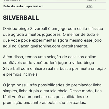
Este slot está disponível em
KTO
SILVERBALL
O vídeo bingo Silverball é um jogo com estilo clássico
que agrada a muitos jogadores. O melhor de tudo é
que você pode experimentar agora mesmo esse jogo
aqui no Cacaniqueisonline.com gratuitamente.
Além disso, temos uma seleção de cassinos online
confiáveis onde você poderá jogar o vídeo bingo
Silverball com dinheiro real na busca por muita emoção
e prêmios incríveis.
O jogo possui três possibilidades de premiação: linha
simples, linha dupla e cartela cheia. Desse modo, fica
fácil você acompanhar suas possibilidades de
premiação enquanto as bolas são sorteadas.