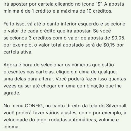
irá apostar por cartela clicando no ícone “$”. A aposta
mínima é de 1 crédito e a máxima de 10 créditos.
Feito isso, vá até o canto inferior esquerdo e selecione
o valor de cada crédito que irá apostar. Se você
selecionou 3 créditos com o valor de aposta de $0,05,
por exemplo, o valor total apostado será de $0,15 por
cartela ativa.
Agora é hora de selecionar os números que estão
presentes nas cartelas, clique em cima de qualquer
uma delas para alterar. Você poderá fazer isso quantas
vezes quiser até chegar em uma combinação que lhe
agrade.
No menu CONFIG, no canto direito da tela do Silverball,
você poderá fazer vários ajustes, como por exemplo, a
velocidade do jogo, rodadas automáticas, volume e
idioma.