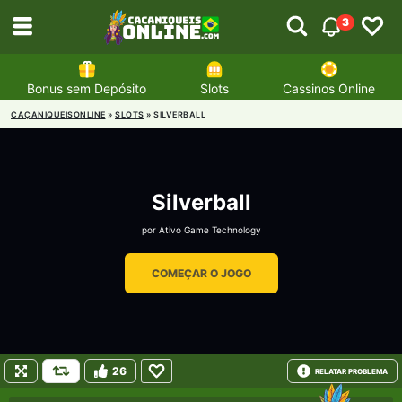
3
Bonus sem Depósito
Slots
Cassinos Online
CAÇANIQUEISONLINE
»
SLOTS
»
SILVERBALL
Silverball
por
Ativo Game Technology
COMEÇAR O JOGO
26
RELATAR PROBLEMA