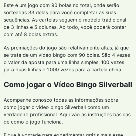
Este é um jogo com 90 bolas no total, onde serão
sorteadas 33 delas para você completar as suas
sequências. As cartelas seguem o modelo tradicional
de 3 linhas e 5 colunas. Ao todo, você poderá contar
com até 8 bolas extras.
As premiações do jogo são relativamente altas, já que
se trata de um vídeo bingo com 90 bolas. São 4 vezes
o valor da aposta para uma linha simples, 100 vezes
para duas linhas e 1.000 vezes para a cartela cheia.
Como jogar o Vídeo Bingo Silverball
Acompanhe conosco todas as informações sobre
como jogar o vídeo bingo Silverball como um
verdadeiro profissional. Aqui vão as instruções básicas
de como o jogo funciona.
Fique à vontade para experimentar grátis mais esse