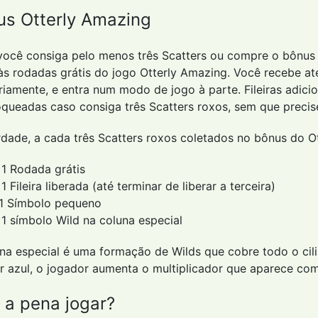
us Otterly Amazing
ocê consiga pelo menos três Scatters ou compre o bônus 
 às rodadas grátis do jogo Otterly Amazing. Você recebe a
riamente, e entra num modo de jogo à parte. Fileiras adic
queadas caso consiga três Scatters roxos, sem que preci
dade, a cada três Scatters roxos coletados no bônus do O
1 Rodada grátis
1 Fileira liberada (até terminar de liberar a terceira)
1 Símbolo pequeno
1 símbolo Wild na coluna especial
na especial é uma formação de Wilds que cobre todo o cil
r azul, o jogador aumenta o multiplicador que aparece co
 a pena jogar?