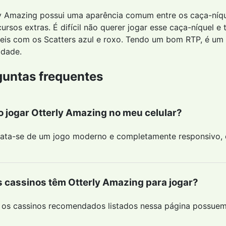
ly Amazing possui uma aparência comum entre os caça-níq
ursos extras. É difícil não querer jogar esse caça-níquel 
eis com os Scatters azul e roxo. Tendo um bom RTP, é um 
lidade.
guntas frequentes
 jogar Otterly Amazing no meu celular?
rata-se de um jogo moderno e completamente responsivo, 
 cassinos têm Otterly Amazing para jogar?
os cassinos recomendados listados nessa página possuem 