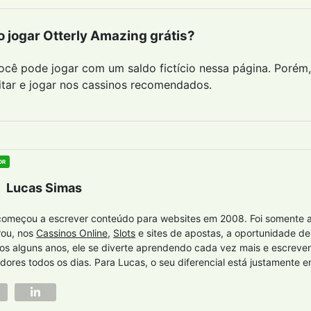
 jogar Otterly Amazing grátis?
ocê pode jogar com um saldo fictício nessa página. Porém,
tar e jogar nos cassinos recomendados.
Lucas Simas
começou a escrever conteúdo para websites em 2008. Foi somente 
rou, nos
Cassinos Online
,
Slots
e sites de apostas, a oportunidade de
s alguns anos, ele se diverte aprendendo cada vez mais e escreve
dores todos os dias. Para Lucas, o seu diferencial está justamente 