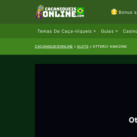
Bonus s
Temas De Caça-níqueis
Guias
Casin
▼
▼
CAÇANIQUEISONLINE
»
SLOTS
»
OTTERLY AMAZING
Ot