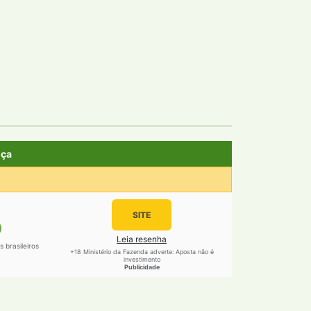
nça
SITE
Leia resenha
 brasileiros
+18 Ministério da Fazenda adverte: Aposta não é
investimento
Publicidade