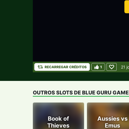
21
j
RECARREGAR CRÉDITOS
1
OUTROS SLOTS DE BLUE GURU GAME
Book of
Aussies vs
Thieves
Emus