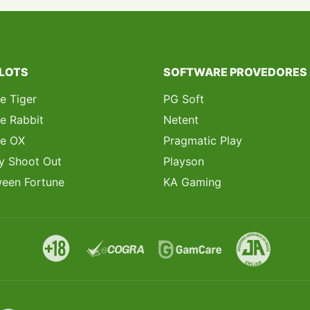
SLOTS
SOFTWARE PROVEDORES
e Tiger
PG Soft
e Rabbit
Netent
ne OX
Pragmatic Play
y Shoot Out
Playson
ween Fortune
KA Gaming