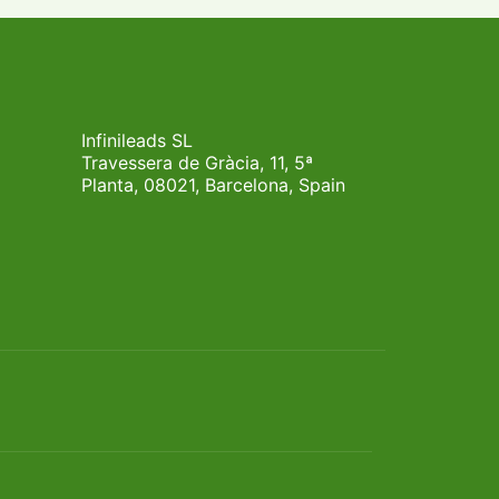
Infinileads SL
Travessera de Gràcia, 11, 5ª
Planta, 08021, Barcelona, Spain