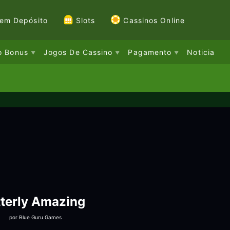
em Depósito
Slots
Cassinos Online
o Bonus
Jogos De Cassino
Pagamento
Noticia
▼
▼
▼
terly Amazing
por
Blue Guru Games