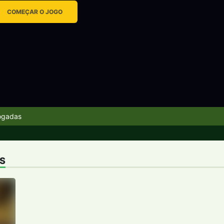
COMEÇAR O JOGO
ogadas
S