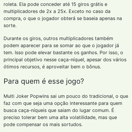
roleta. Ela pode conceder até 15 giros grátis e
multiplicadores de 2x a 25x. Exceto no caso da
compra, o que o jogador obterá se baseia apenas na
sorte.
Durante os giros, outros multiplicadores também
podem aparecer para se somar ao que o jogador já
tem. Isso pode elevar bastante os ganhos. Por isso, o
principal objetivo nesse caça-níquel, apesar dos vários
ótimos recursos, é aproveitar bem o bônus.
Para quem é esse jogo?
Multi Joker Popwins sai um pouco do tradicional, o que
faz com que seja uma opção interessante para quem
busca caça-níqueis que saiam do lugar comum. É
preciso tolerar bem uma alta volatilidade, mas que
pode compensar os mais sortudos.