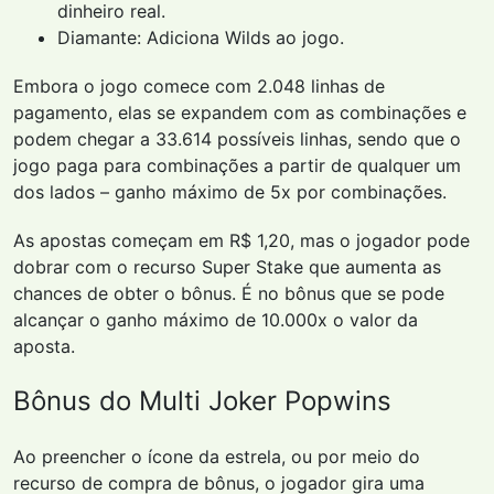
dinheiro real.
Diamante: Adiciona Wilds ao jogo.
Embora o jogo comece com 2.048 linhas de
pagamento, elas se expandem com as combinações e
podem chegar a 33.614 possíveis linhas, sendo que o
jogo paga para combinações a partir de qualquer um
dos lados – ganho máximo de 5x por combinações.
As apostas começam em R$ 1,20, mas o jogador pode
dobrar com o recurso Super Stake que aumenta as
chances de obter o bônus. É no bônus que se pode
alcançar o ganho máximo de 10.000x o valor da
aposta.
Bônus do Multi Joker Popwins
Ao preencher o ícone da estrela, ou por meio do
recurso de compra de bônus, o jogador gira uma