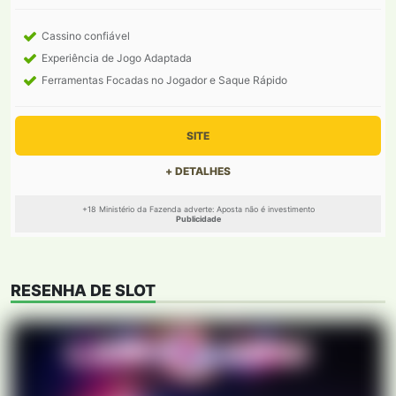
Cassino confiável
Experiência de Jogo Adaptada
Ferramentas Focadas no Jogador e Saque Rápido
SITE
+ DETALHES
+18 Ministério da Fazenda adverte: Aposta não é investimento
Publicidade
RESENHA DE SLOT