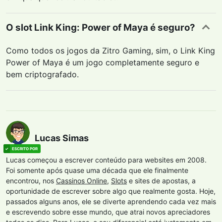
O slot Link King: Power of Maya é seguro?
Como todos os jogos da Zitro Gaming, sim, o Link King
Power of Maya é um jogo completamente seguro e
bem criptografado.
Lucas Simas
Lucas começou a escrever conteúdo para websites em 2008.
Foi somente após quase uma década que ele finalmente
encontrou, nos
Cassinos Online
,
Slots
e sites de apostas, a
oportunidade de escrever sobre algo que realmente gosta. Hoje,
passados alguns anos, ele se diverte aprendendo cada vez mais
e escrevendo sobre esse mundo, que atrai novos apreciadores