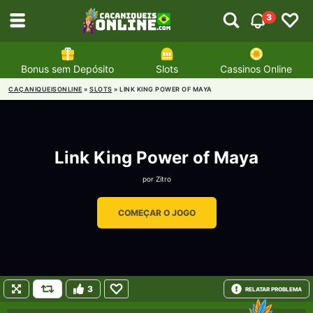
3
Bonus sem Depósito
Slots
Cassinos Online
CAÇANIQUEISONLINE
»
SLOTS
»
LINK KING POWER OF MAYA
Link King Power of Maya
por
Zitro
COMEÇAR O JOGO
3
RELATAR PROBLEMA