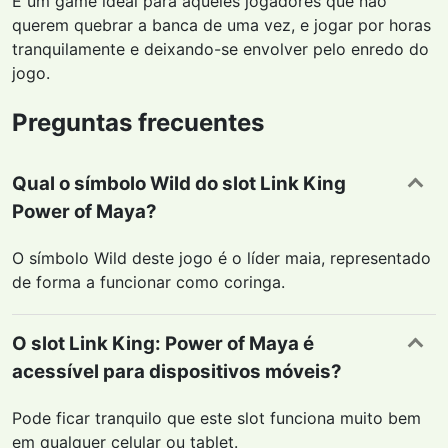
É um game ideal para aqueles jogadores que não
querem quebrar a banca de uma vez, e jogar por horas
tranquilamente e deixando-se envolver pelo enredo do
jogo.
Preguntas frecuentes
Qual o símbolo Wild do slot Link King
Power of Maya?
O símbolo Wild deste jogo é o líder maia, representado
de forma a funcionar como coringa.
O slot Link King: Power of Maya é
acessível para dispositivos móveis?
Pode ficar tranquilo que este slot funciona muito bem
em qualquer celular ou tablet.