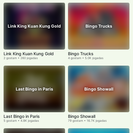
Link King Kuan Kung Gold
Bingo Trucks
Link King Kuan Kung Gold
Bingo Trucks
2 gostam • 260 jogadas
4 gostam • 5.0K jogadas
Last Bingo in Paris
Bingo Showall
Last Bingo in Paris
Bingo Showall
5 gostam • 4.8K jogadas
79 gostam • 16.7K jogadas