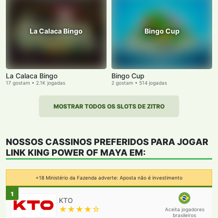
La Calaca Bingo
Bingo Cup
La Calaca Bingo
Bingo Cup
17 gostam • 2.1K jogadas
2 gostam • 514 jogadas
MOSTRAR TODOS OS SLOTS DE ZITRO
NOSSOS CASSINOS PREFERIDOS PARA JOGAR
LINK KING POWER OF MAYA
EM:
+18 Ministério da Fazenda adverte: Aposta não é investimento
1
★★★★☆
Aceita jogadores
brasileiros