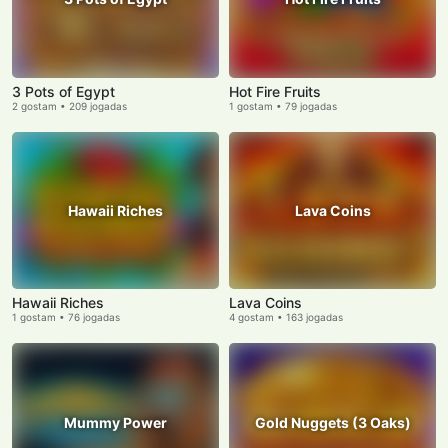
3 Pots of Egypt
Hot Fire Fruits
2 gostam • 209 jogadas
1 gostam • 79 jogadas
Hawaii Riches
Lava Coins
Hawaii Riches
Lava Coins
1 gostam • 76 jogadas
4 gostam • 163 jogadas
Mummy Power
Gold Nuggets (3 Oaks)