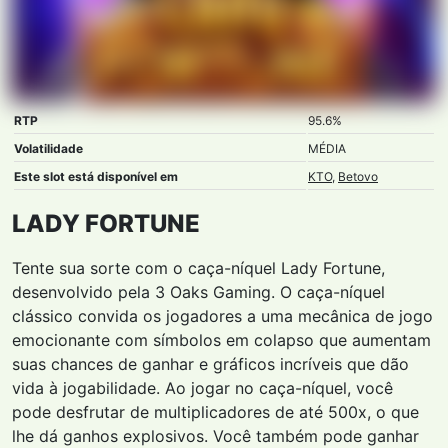
RTP
95.6%
Volatilidade
MÉDIA
Este slot está disponível em
KTO
,
Betovo
LADY FORTUNE
Tente sua sorte com o caça-níquel Lady Fortune,
desenvolvido pela 3 Oaks Gaming. O caça-níquel
clássico convida os jogadores a uma mecânica de jogo
emocionante com símbolos em colapso que aumentam
suas chances de ganhar e gráficos incríveis que dão
vida à jogabilidade. Ao jogar no caça-níquel, você
pode desfrutar de multiplicadores de até 500x, o que
lhe dá ganhos explosivos. Você também pode ganhar