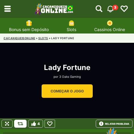
3
Bonus sem Depósito
Slots
Cassinos Online
CAÇANIQUEISONLINE
»
SLOTS
»
LADY FORTUNE
Lady Fortune
por
3 Oaks Gaming
COMEÇAR O JOGO
4
RELATAR PROBLEMA