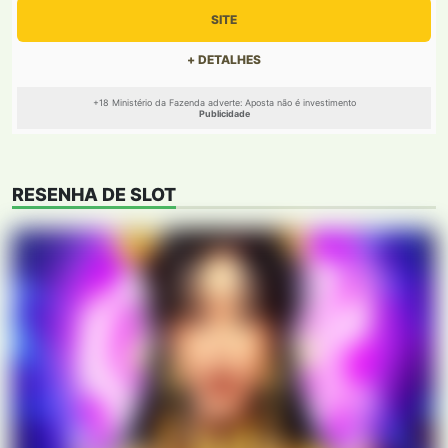
SITE
+ DETALHES
+18 Ministério da Fazenda adverte: Aposta não é investimento
Publicidade
RESENHA DE SLOT