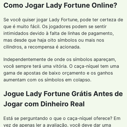
Como Jogar Lady Fortune Online?
Se você quiser jogar Lady Fortune, pode ter certeza de
que é muito fácil. Os jogadores podem se sentir
intimidados devido à falta de linhas de pagamento,
mas desde que haja oito símbolos ou mais nos
cilindros, a recompensa é acionada.
Independentemente de onde os símbolos apareçam,
você sempre terá uma vitória. O caça-níquel tem uma
gama de apostas de baixo orçamento e os ganhos
aumentam com os símbolos em colapso.
Jogue Lady Fortune Grátis Antes de
Jogar com Dinheiro Real
Está se perguntando o que o caça-níquel oferece? Em
vez de apenas ler a avaliação, você deve dar uma