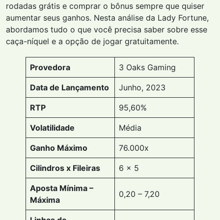
rodadas grátis e comprar o bônus sempre que quiser
aumentar seus ganhos. Nesta análise da Lady Fortune,
abordamos tudo o que você precisa saber sobre esse
caça-níquel e a opção de jogar gratuitamente.
Provedora
3 Oaks Gaming
Data de Lançamento
Junho, 2023
RTP
95,60%
Volatilidade
Média
Ganho Máximo
76.000x
Cilindros x Fileiras
6 x 5
Aposta Mínima –
0,20 – 7,20
Máxima
Linhas de