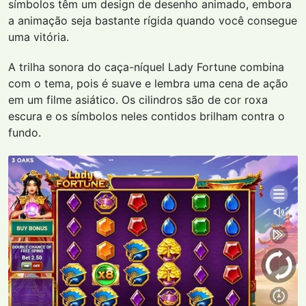
símbolos têm um design de desenho animado, embora
a animação seja bastante rígida quando você consegue
uma vitória.
A trilha sonora do caça-níquel Lady Fortune combina
com o tema, pois é suave e lembra uma cena de ação
em um filme asiático. Os cilindros são de cor roxa
escura e os símbolos neles contidos brilham contra o
fundo.