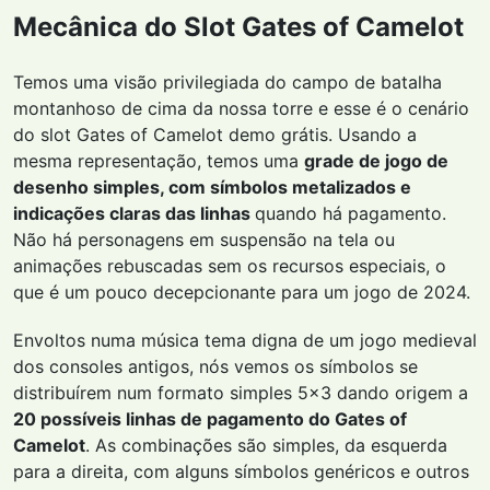
Mecânica do Slot Gates of Camelot
Temos uma visão privilegiada do campo de batalha
montanhoso de cima da nossa torre e esse é o cenário
do slot Gates of Camelot demo grátis. Usando a
mesma representação, temos uma
grade de jogo de
desenho simples, com símbolos metalizados e
indicações claras das linhas
quando há pagamento.
Não há personagens em suspensão na tela ou
animações rebuscadas sem os recursos especiais, o
que é um pouco decepcionante para um jogo de 2024.
Envoltos numa música tema digna de um jogo medieval
dos consoles antigos, nós vemos os símbolos se
distribuírem num formato simples 5×3 dando origem a
20 possíveis linhas de pagamento do Gates of
Camelot
. As combinações são simples, da esquerda
para a direita, com alguns símbolos genéricos e outros