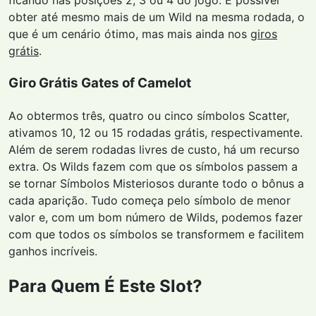
obter até mesmo mais de um Wild na mesma rodada, o
que é um cenário ótimo, mas mais ainda nos
giros
grátis
.
Giro Grátis Gates of Camelot
Ao obtermos três, quatro ou cinco símbolos Scatter,
ativamos 10, 12 ou 15 rodadas grátis, respectivamente.
Além de serem rodadas livres de custo, há um recurso
extra. Os Wilds fazem com que os símbolos passem a
se tornar Símbolos Misteriosos durante todo o bônus a
cada aparição. Tudo começa pelo símbolo de menor
valor e, com um bom número de Wilds, podemos fazer
com que todos os símbolos se transformem e facilitem
ganhos incríveis.
Para Quem É Este Slot?