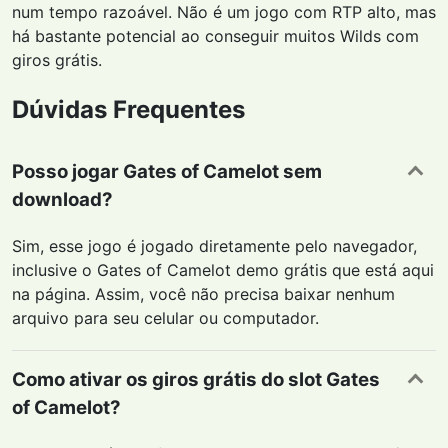
num tempo razoável. Não é um jogo com RTP alto, mas
há bastante potencial ao conseguir muitos Wilds com
giros grátis.
Dúvidas Frequentes
Posso jogar Gates of Camelot sem
download?
Sim, esse jogo é jogado diretamente pelo navegador,
inclusive o Gates of Camelot demo grátis que está aqui
na página. Assim, você não precisa baixar nenhum
arquivo para seu celular ou computador.
Como ativar os giros grátis do slot Gates
of Camelot?