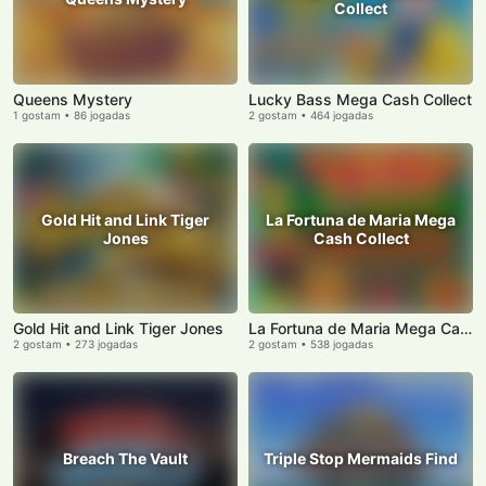
Collect
Queens Mystery
Lucky Bass Mega Cash Collect
1 gostam • 86 jogadas
2 gostam • 464 jogadas
Gold Hit and Link Tiger
La Fortuna de Maria Mega
Jones
Cash Collect
Gold Hit and Link Tiger Jones
La Fortuna de Maria Mega Cash Collect
2 gostam • 273 jogadas
2 gostam • 538 jogadas
Breach The Vault
Triple Stop Mermaids Find