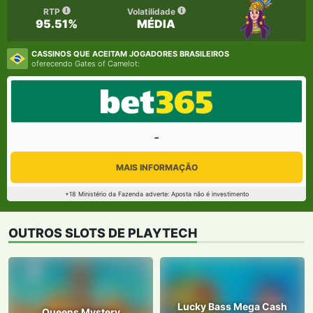
RTP
Volatilidade
95.51%
MÉDIA
CASSINOS QUE ACEITAM JOGADORES BRASILEIROS
oferecendo Gates of Camelot:
-
MAIS INFORMAÇÃO
+18 Ministério da Fazenda adverte: Aposta não é investimento
OUTROS SLOTS DE PLAYTECH
Lucky Bass Mega Cash
Queens Mystery