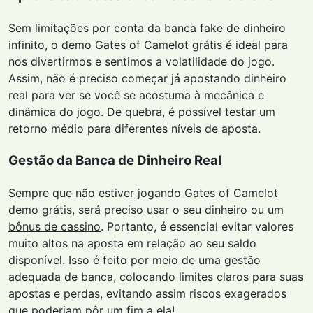
Sem limitações por conta da banca fake de dinheiro
infinito, o demo Gates of Camelot grátis é ideal para
nos divertirmos e sentimos a volatilidade do jogo.
Assim, não é preciso começar já apostando dinheiro
real para ver se você se acostuma à mecânica e
dinâmica do jogo. De quebra, é possível testar um
retorno médio para diferentes níveis de aposta.
Gestão da Banca de Dinheiro Real
Sempre que não estiver jogando Gates of Camelot
demo grátis, será preciso usar o seu dinheiro ou um
bônus de cassino
. Portanto, é essencial evitar valores
muito altos na aposta em relação ao seu saldo
disponível. Isso é feito por meio de uma gestão
adequada de banca, colocando limites claros para suas
apostas e perdas, evitando assim riscos exagerados
que poderiam pôr um fim a ela!