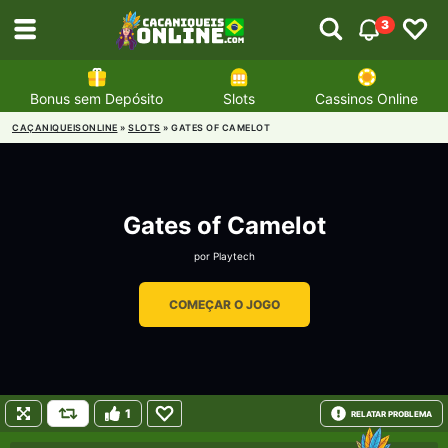
3
Bonus sem Depósito
Slots
Cassinos Online
CAÇANIQUEISONLINE
»
SLOTS
»
GATES OF CAMELOT
Gates of Camelot
por
Playtech
COMEÇAR O JOGO
1
RELATAR PROBLEMA