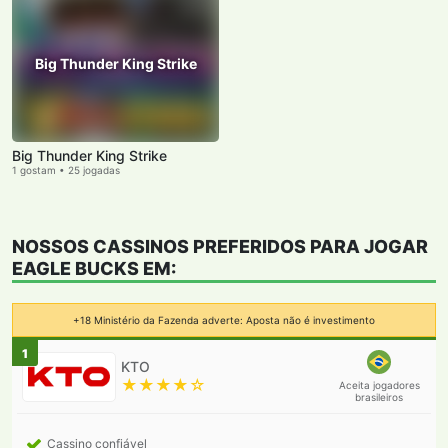
Big Thunder King Strike
Big Thunder King Strike
1 gostam • 25 jogadas
NOSSOS CASSINOS PREFERIDOS PARA JOGAR
EAGLE BUCKS
EM:
+18 Ministério da Fazenda adverte: Aposta não é investimento
1
★★★★☆
Aceita jogadores
brasileiros
Cassino confiável