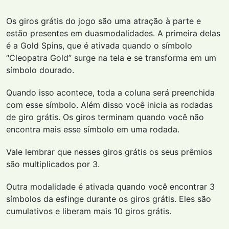
Os giros grátis do jogo são uma atração à parte e
estão presentes em duasmodalidades. A primeira delas
é a Gold Spins, que é ativada quando o símbolo
“Cleopatra Gold” surge na tela e se transforma em um
símbolo dourado.
Quando isso acontece, toda a coluna será preenchida
com esse símbolo. Além disso você inicia as rodadas
de giro grátis. Os giros terminam quando você não
encontra mais esse símbolo em uma rodada.
Vale lembrar que nesses giros grátis os seus prêmios
são multiplicados por 3.
Outra modalidade é ativada quando você encontrar 3
símbolos da esfinge durante os giros grátis. Eles são
cumulativos e liberam mais 10 giros grátis.