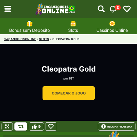
3
Bonus sem Depósito
Slots
Cassinos Online
CAÇANIQUEISONLINE
»
SLOTS
»
CLEOPATRA GOLD
Cleopatra Gold
por
IGT
COMEÇAR O JOGO
9
RELATAR PROBLEMA