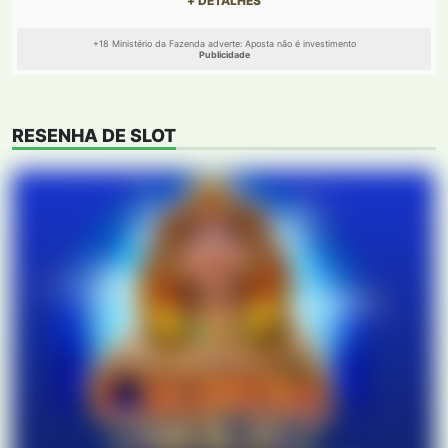
+ DETALHES
+18 Ministério da Fazenda adverte: Aposta não é investimento
Publicidade
RESENHA DE SLOT