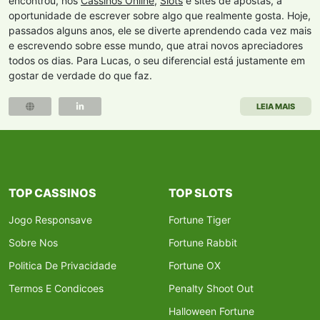
encontrou, nos
Cassinos Online
,
Slots
e sites de apostas, a
oportunidade de escrever sobre algo que realmente gosta. Hoje,
passados alguns anos, ele se diverte aprendendo cada vez mais
e escrevendo sobre esse mundo, que atrai novos apreciadores
todos os dias. Para Lucas, o seu diferencial está justamente em
gostar de verdade do que faz.
LEIA MAIS
TOP CASSINOS
TOP SLOTS
Jogo Responsave
Fortune Tiger
Sobre Nos
Fortune Rabbit
Politica De Privacidade
Fortune OX
Termos E Condicoes
Penalty Shoot Out
Halloween Fortune