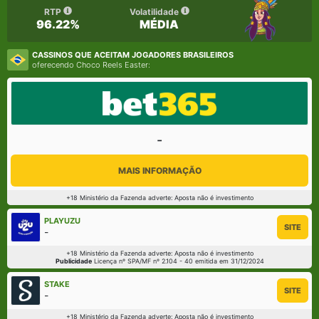
RTP
Volatilidade
96.22%
MÉDIA
CASSINOS QUE ACEITAM JOGADORES BRASILEIROS
oferecendo Choco Reels Easter:
-
MAIS INFORMAÇÃO
+18 Ministério da Fazenda adverte: Aposta não é investimento
PLAYUZU
SITE
-
+18 Ministério da Fazenda adverte: Aposta não é investimento
Publicidade
Licença nº SPA/MF nº 2.104 - 40 emitida em 31/12/2024
STAKE
SITE
-
+18 Ministério da Fazenda adverte: Aposta não é investimento