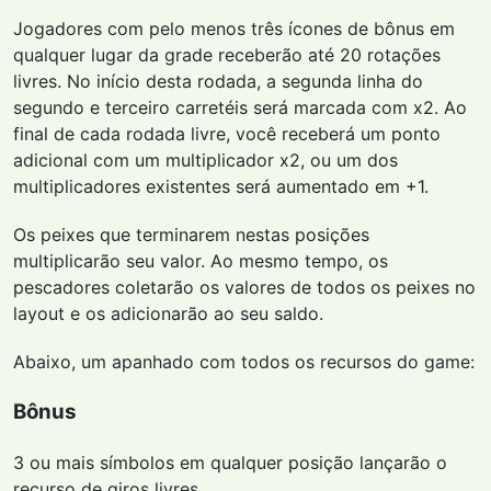
Jogadores com pelo menos três ícones de bônus em
qualquer lugar da grade receberão até 20 rotações
livres. No início desta rodada, a segunda linha do
segundo e terceiro carretéis será marcada com x2. Ao
final de cada rodada livre, você receberá um ponto
adicional com um multiplicador x2, ou um dos
multiplicadores existentes será aumentado em +1.
Os peixes que terminarem nestas posições
multiplicarão seu valor. Ao mesmo tempo, os
pescadores coletarão os valores de todos os peixes no
layout e os adicionarão ao seu saldo.
Abaixo, um apanhado com todos os recursos do game:
Bônus
3 ou mais símbolos em qualquer posição lançarão o
recurso de giros livres.