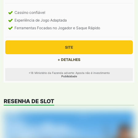
Cassino confiável
Experiência de Jogo Adaptada
Ferramentas Focadas no Jogador e Saque Rápido
SITE
+ DETALHES
+18 Ministério da Fazenda adverte: Aposta não é investimento
Publicidade
RESENHA DE SLOT