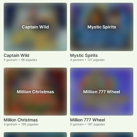
Captain Wild
Mystic Spirits
Captain Wild
Mystic Spirits
5 gostam • 98 jogadas
4 gostam • 121 jogadas
Million Christmas
Million 777 Wheel
Million Christmas
Million 777 Wheel
4 gostam • 195 jogadas
5 gostam • 197 jogadas