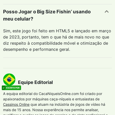
Posso Jogar o Big Size Fishin’ usando
meu celular?
Sim, este jogo foi feito em HTML5 e lançado em março
de 2023, portanto, tem o que há de mais novo no que
diz respeito à compatibilidade móvel e otimização de
desempenho e performance geral.
Equipe Editorial
A equipa editorial do CacaNiqueisOnline.com foi criado por
apaixonados por máquinas caça-níqueis e entusiastas de
Cassinos Online
que atuam na indústria de jogos de vídeo há
mais de 15 anos. Nossa experiência nos permite analisar,