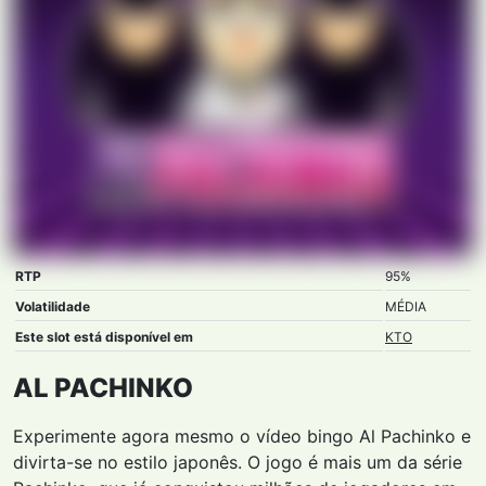
RTP
95%
Volatilidade
MÉDIA
Este slot está disponível em
KTO
AL PACHINKO
Experimente agora mesmo o vídeo bingo Al Pachinko e
divirta-se no estilo japonês. O jogo é mais um da série