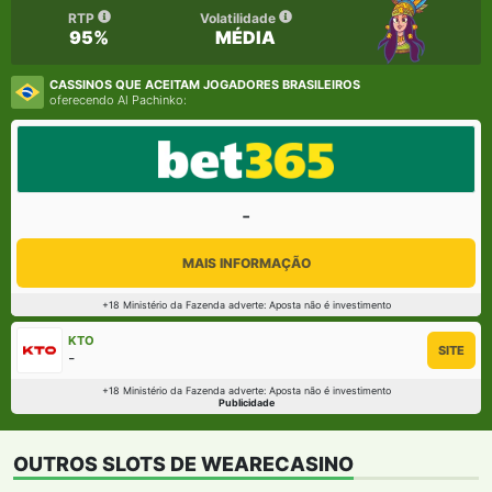
RTP
Volatilidade
95%
MÉDIA
CASSINOS QUE ACEITAM JOGADORES BRASILEIROS
oferecendo Al Pachinko:
-
MAIS INFORMAÇÃO
+18 Ministério da Fazenda adverte: Aposta não é investimento
KTO
SITE
-
+18 Ministério da Fazenda adverte: Aposta não é investimento
Publicidade
OUTROS SLOTS DE WEARECASINO