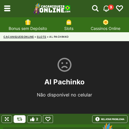
3
Bonus sem Depósito
Slots
Cassinos Online
CAÇANIQUEISONLINE
»
SLOTS
»
AL PACHINKO
Al Pachinko
por
WeAreCasino
Al Pachinko
COMEÇAR O JOGO
2
RELATAR PROBLEMA