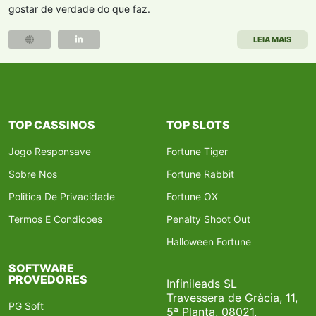
gostar de verdade do que faz.
LEIA MAIS
TOP CASSINOS
TOP SLOTS
Jogo Responsave
Fortune Tiger
Sobre Nos
Fortune Rabbit
Politica De Privacidade
Fortune OX
Termos E Condicoes
Penalty Shoot Out
Halloween Fortune
SOFTWARE
PROVEDORES
Infinileads SL
Travessera de Gràcia, 11,
PG Soft
5ª Planta, 08021,