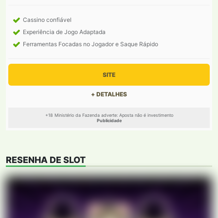
Cassino confiável
Experiência de Jogo Adaptada
Ferramentas Focadas no Jogador e Saque Rápido
SITE
+ DETALHES
+18 Ministério da Fazenda adverte: Aposta não é investimento
Publicidade
RESENHA DE SLOT