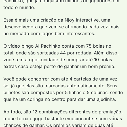
Pachinko, que já conquistou milhões de jogadores em
todo o mundo.
Essa é mais uma criação da Njoy Interactive, uma
desenvolvedora que vem se afirmando cada vez mais
no mercado com jogos bem interessantes.
O vídeo bingo Al Pachinko conta com 75 bolas no
total, onde são sorteadas 44 por rodada. Além disso,
você tem a oportunidade de comprar até 10 bolas
extras caso esteja perto de ganhar um bom prêmio.
Você pode concorrer com até 4 cartelas de uma vez
só, já que elas são marcadas automaticamente. Seus
bilhetes são compostos por 5 linhas e 5 colunas, sendo
que há um coringa no centro para dar uma ajudinha.
Ao todo, são 12 combinações diferentes de premiação,
o que torna o jogo bastante emocionante e com várias
chances de ganhar. Os prêmios variam de duas até