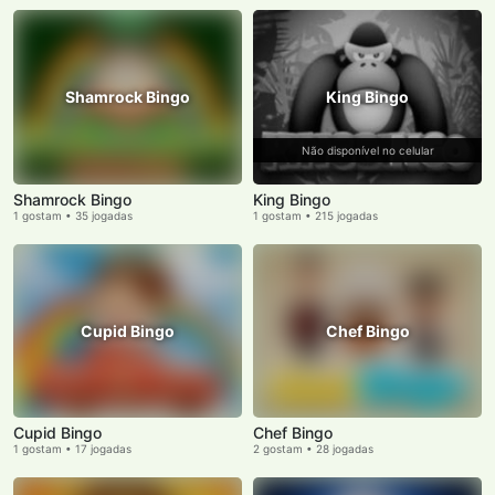
Shamrock Bingo
King Bingo
Shamrock Bingo
King Bingo
1 gostam • 35 jogadas
1 gostam • 215 jogadas
Cupid Bingo
Chef Bingo
Cupid Bingo
Chef Bingo
1 gostam • 17 jogadas
2 gostam • 28 jogadas