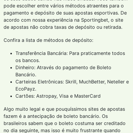
pode escolher entre vários métodos atraentes para o
pagamento e depósito de suas apostas esportivas. De
acordo com nossa experiência na Sportingbet, o site
de apostas não cobra taxas de depósito ou retirada.
Confira a lista de métodos de depósito:
Transferência Bancária: Para praticamente todos
os bancos.
Dinheiro: Através do pagamento de Boleto
Bancário.
Carteiras Eletrônicas: Skrill, MuchBetter, Neteller e
EcoPayz.
Cartões: Astropay, Visa e MasterCard
Algo muito legal e que pouquíssimos sites de apostas
fazem é a antecipação de boleto bancário. Os
brasileiros sabem que o boleto costuma ser creditado
no dia seguinte, mas isso é muito frustrante quando