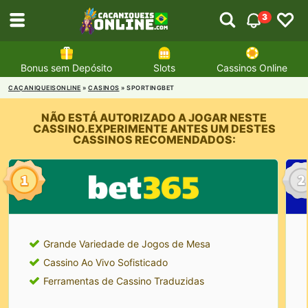
3
Bonus sem Depósito
Slots
Cassinos Online
CAÇANIQUEISONLINE
»
CASINOS
»
SPORTINGBET
NÃO ESTÁ AUTORIZADO A JOGAR NESTE
CASSINO.
EXPERIMENTE ANTES UM DESTES
CASSINOS RECOMENDADOS:
Grande Variedade de Jogos de Mesa
Cassino Ao Vivo Sofisticado
Ferramentas de Cassino Traduzidas