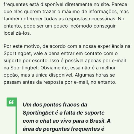
frequentes está disponível diretamente no site. Parece
que eles querem trazer o máximo de informações, mas
também oferecer todas as respostas necessárias. No
entanto, pode ser um pouco incômodo conseguir
localizá-los.
Por este motivo, de acordo com a nossa experiência na
Sportingbet, vale a pena entrar em contato com o
suporte por escrito. Isso é possível apenas por e-mail
na Sportingbet. Obviamente, essa não é a melhor
opção, mas a única disponível. Algumas horas se
passam antes da resposta por e-mail, no entanto.
Um dos pontos fracos da
Sportingbet é a falta de suporte
com o chat ao vivo para o Brasil. A
área de perguntas frequentes é