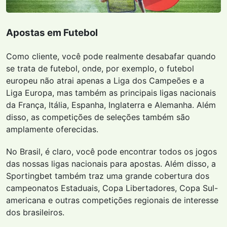
Apostas em Futebol
Como cliente, você pode realmente desabafar quando
se trata de futebol, onde, por exemplo, o futebol
europeu não atrai apenas a Liga dos Campeões e a
Liga Europa, mas também as principais ligas nacionais
da França, Itália, Espanha, Inglaterra e Alemanha. Além
disso, as competições de seleções também são
amplamente oferecidas.
No Brasil, é claro, você pode encontrar todos os jogos
das nossas ligas nacionais para apostas. Além disso, a
Sportingbet também traz uma grande cobertura dos
campeonatos Estaduais, Copa Libertadores, Copa Sul-
americana e outras competições regionais de interesse
dos brasileiros.