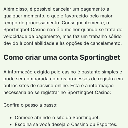
Além disso, é possível cancelar um pagamento a
qualquer momento, o que é favorecido pelo maior
tempo de processamento. Consequentemente, o
Sportingbet Casino não é o melhor quando se trata de
velocidade de pagamento, mas faz um trabalho sólido
devido à confiabilidade e às opções de cancelamento.
Como criar uma conta Sportingbet
A informação exigida pelo casino é bastante simples e
pode ser comparada com os processos de registro em
outros sites de cassino online. Esta é a informação
necessária ao se registrar no Sportingbet Casino:
Confira o passo a passo:
Comece abrindo o site da Sportingbet.
Escolha se você deseja o Cassino ou Esportes.