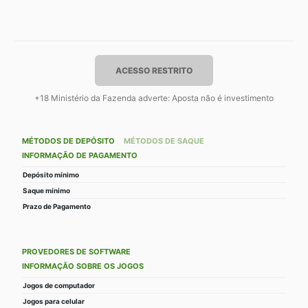
ACESSO RESTRITO
+18 Ministério da Fazenda adverte: Aposta não é investimento
MÉTODOS DE DEPÓSITO
MÉTODOS DE SAQUE
INFORMAÇÃO DE PAGAMENTO
Depósito mínimo
Saque mínimo
Prazo de Pagamento
PROVEDORES DE SOFTWARE
INFORMAÇÃO SOBRE OS JOGOS
Jogos de computador
Jogos para celular