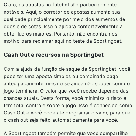
Claro, as apostas no futebol são particularmente
notáveis. Aqui, o corretor de apostas aumenta sua
qualidade principalmente por meio dos aumentos de
odds e de cotas. Isso o ajudará confortavelmente a
obter lucros maiores. Portanto, não encontramos
motivo para reclamar aqui no teste da Sportingbet.
Cash Out e recursos na Sportingbet
Com a ajuda da função de saque da Sportingbet, você
pode ter uma aposta simples ou combinada paga
antecipadamente, mesmo se ainda não souber como o
jogo terminará. O valor que você recebe depende das
chances atuais. Desta forma, você minimiza o risco e
tem total controle sobre o jogo. Isso é conhecido como
Cash Out e você pode até programar o valor, para que
o cash out seja feito automaticamente para você.
A Sportingbet também permite que você compartilhe