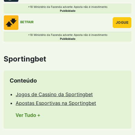
+18 Ministério da Fazenda adverte: Aposta não é investimento
Publicidade
BETFAIR
JOGUE
+18 Ministério da Fazenda adverte: Aposta não é investimento
Publicidade
Sportingbet
Conteúdo
Jogos de Cassino da Sportingbet
Apostas Esportivas na Sportingbet
Ver Tudo +