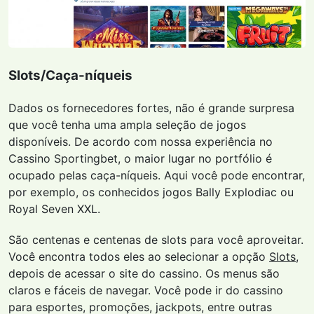
Slots/Caça-níqueis
Dados os fornecedores fortes, não é grande surpresa
que você tenha uma ampla seleção de jogos
disponíveis. De acordo com nossa experiência no
Cassino Sportingbet, o maior lugar no portfólio é
ocupado pelas caça-níqueis. Aqui você pode encontrar,
por exemplo, os conhecidos jogos Bally Explodiac ou
Royal Seven XXL.
São centenas e centenas de slots para você aproveitar.
Você encontra todos eles ao selecionar a opção
Slots
,
depois de acessar o site do cassino. Os menus são
claros e fáceis de navegar. Você pode ir do cassino
para esportes, promoções, jackpots, entre outras