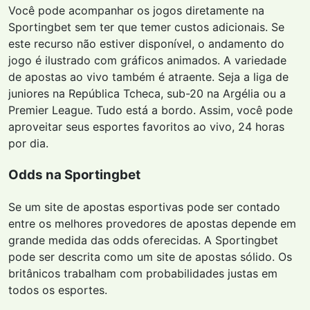
Você pode acompanhar os jogos diretamente na
Sportingbet sem ter que temer custos adicionais. Se
este recurso não estiver disponível, o andamento do
jogo é ilustrado com gráficos animados. A variedade
de apostas ao vivo também é atraente. Seja a liga de
juniores na República Tcheca, sub-20 na Argélia ou a
Premier League. Tudo está a bordo. Assim, você pode
aproveitar seus esportes favoritos ao vivo, 24 horas
por dia.
Odds na Sportingbet
Se um site de apostas esportivas pode ser contado
entre os melhores provedores de apostas depende em
grande medida das odds oferecidas. A Sportingbet
pode ser descrita como um site de apostas sólido. Os
britânicos trabalham com probabilidades justas em
todos os esportes.