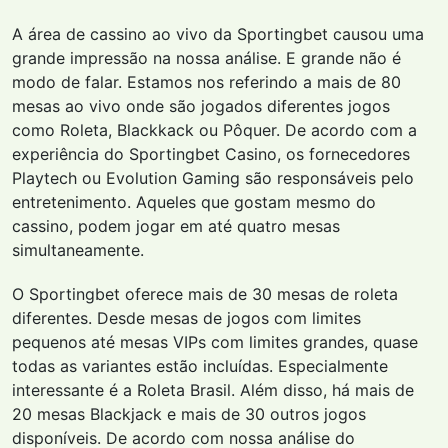
A área de cassino ao vivo da Sportingbet causou uma
grande impressão na nossa análise. E grande não é
modo de falar. Estamos nos referindo a mais de 80
mesas ao vivo onde são jogados diferentes jogos
como Roleta, Blackkack ou Pôquer. De acordo com a
experiência do Sportingbet Casino, os fornecedores
Playtech ou Evolution Gaming são responsáveis pelo
entretenimento. Aqueles que gostam mesmo do
cassino, podem jogar em até quatro mesas
simultaneamente.
O Sportingbet oferece mais de 30 mesas de roleta
diferentes. Desde mesas de jogos com limites
pequenos até mesas VIPs com limites grandes, quase
todas as variantes estão incluídas. Especialmente
interessante é a Roleta Brasil. Além disso, há mais de
20 mesas Blackjack e mais de 30 outros jogos
disponíveis. De acordo com nossa análise do