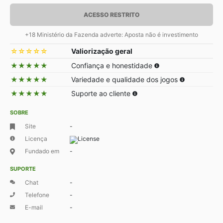
ACESSO RESTRITO
+18 Ministério da Fazenda adverte: Aposta não é investimento
☆☆☆☆☆
Valiorização geral
★★★★★
Confiança e honestidade
★★★★★
Variedade e qualidade dos jogos
★★★★★
Suporte ao cliente
SOBRE
Site
-
Licença
Fundado em
-
SUPORTE
Chat
-
Telefone
-
E-mail
-