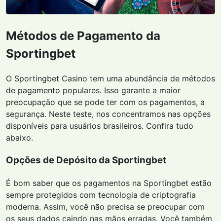
Métodos de Pagamento da
Sportingbet
O Sportingbet Casino tem uma abundância de métodos
de pagamento populares. Isso garante a maior
preocupação que se pode ter com os pagamentos, a
segurança. Neste teste, nos concentramos nas opções
disponíveis para usuários brasileiros. Confira tudo
abaixo.
Opções de Depósito da Sportingbet
É bom saber que os pagamentos na Sportingbet estão
sempre protegidos com tecnologia de criptografia
moderna. Assim, você não precisa se preocupar com
os seus dados caindo nas mãos erradas. Você também