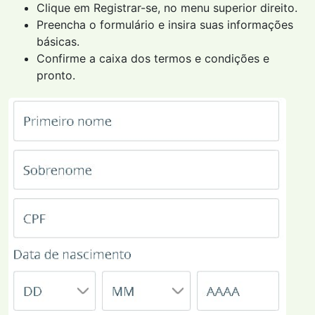
Clique em Registrar-se, no menu superior direito.
Preencha o formulário e insira suas informações
básicas.
Confirme a caixa dos termos e condições e
pronto.