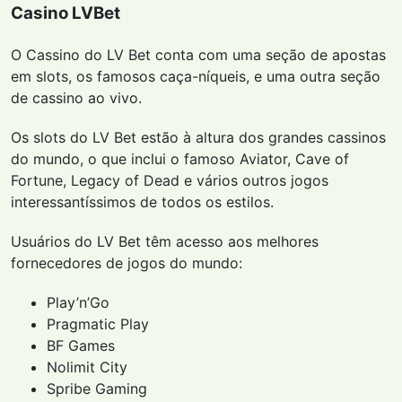
Casino LVBet
O Cassino do LV Bet conta com uma seção de apostas
em slots, os famosos caça-níqueis, e uma outra seção
de cassino ao vivo.
Os slots do LV Bet estão à altura dos grandes cassinos
do mundo, o que inclui o famoso Aviator, Cave of
Fortune, Legacy of Dead e vários outros jogos
interessantíssimos de todos os estilos.
Usuários do LV Bet têm acesso aos melhores
fornecedores de jogos do mundo:
Play’n’Go
Pragmatic Play
BF Games
Nolimit City
Spribe Gaming