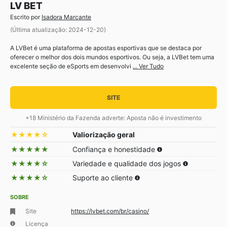
LV BET
Escrito por
Isadora Marcante
(Última atualização: 2024-12-20)
A LVBet é uma plataforma de apostas esportivas que se destaca por
oferecer o melhor dos dois mundos esportivos. Ou seja, a LVBet tem uma
excelente seção de eSports em desenvolvi
... Ver Tudo
SITE
+18 Ministério da Fazenda adverte: Aposta não é investimento
★★★★☆
Valiorização geral
★★★★★
Confiança e honestidade
★★★★☆
Variedade e qualidade dos jogos
★★★★☆
Suporte ao cliente
SOBRE
Site
https://lvbet.com/br/casino/
Licença