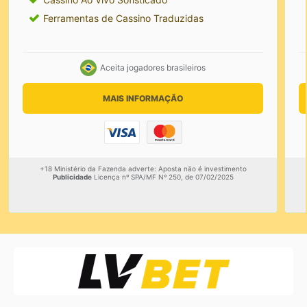
Ferramentas de Cassino Traduzidas
Aceita jogadores brasileiros
MAIS INFORMAÇÃO
+18 Ministério da Fazenda adverte: Aposta não é investimento
Publicidade
Licença nº SPA/MF Nº 250, de 07/02/2025