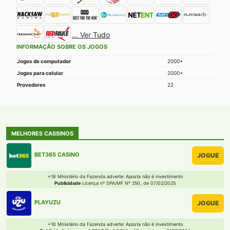
... Ver Tudo
INFORMAÇÃO SOBRE OS JOGOS
Jogos de computador
2000+
Jogos para celular
2000+
Provedores
22
MELHORES CASSINOS
BET365 CASINO
JOGUE
+18 Ministério da Fazenda adverte: Aposta não é investimento
Publicidade
Licença nº SPA/MF Nº 250, de 07/02/2025
PLAYUZU
JOGUE
+18 Ministério da Fazenda adverte: Aposta não é investimento