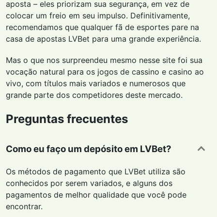
aposta – eles priorizam sua segurança, em vez de
colocar um freio em seu impulso. Definitivamente,
recomendamos que qualquer fã de esportes pare na
casa de apostas LVBet para uma grande experiência.
Mas o que nos surpreendeu mesmo nesse site foi sua
vocação natural para os jogos de cassino e casino ao
vivo, com títulos mais variados e numerosos que
grande parte dos competidores deste mercado.
Preguntas frecuentes
Como eu faço um depósito em LVBet?
Os métodos de pagamento que LVBet utiliza são
conhecidos por serem variados, e alguns dos
pagamentos de melhor qualidade que você pode
encontrar.