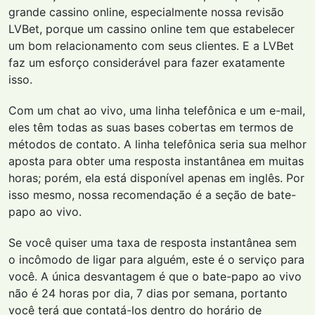
grande cassino online, especialmente nossa revisão
LVBet, porque um cassino online tem que estabelecer
um bom relacionamento com seus clientes. E a LVBet
faz um esforço considerável para fazer exatamente
isso.
Com um chat ao vivo, uma linha telefônica e um e-mail,
eles têm todas as suas bases cobertas em termos de
métodos de contato. A linha telefônica seria sua melhor
aposta para obter uma resposta instantânea em muitas
horas; porém, ela está disponível apenas em inglês. Por
isso mesmo, nossa recomendação é a seção de bate-
papo ao vivo.
Se você quiser uma taxa de resposta instantânea sem
o incômodo de ligar para alguém, este é o serviço para
você. A única desvantagem é que o bate-papo ao vivo
não é 24 horas por dia, 7 dias por semana, portanto
você terá que contatá-los dentro do horário de