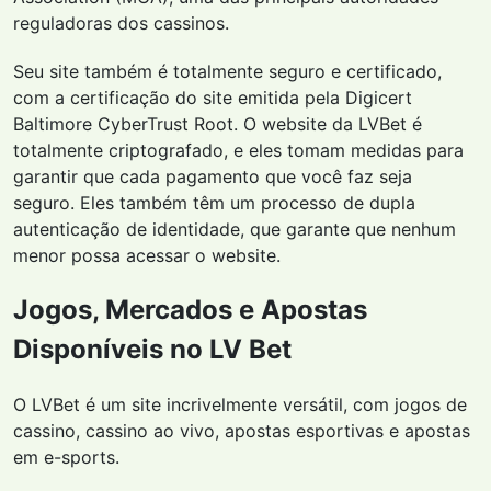
reguladoras dos cassinos.
Seu site também é totalmente seguro e certificado,
com a certificação do site emitida pela Digicert
Baltimore CyberTrust Root. O website da LVBet é
totalmente criptografado, e eles tomam medidas para
garantir que cada pagamento que você faz seja
seguro. Eles também têm um processo de dupla
autenticação de identidade, que garante que nenhum
menor possa acessar o website.
Jogos, Mercados e Apostas
Disponíveis no LV Bet
O LVBet é um site incrivelmente versátil, com jogos de
cassino, cassino ao vivo, apostas esportivas e apostas
em e-sports.