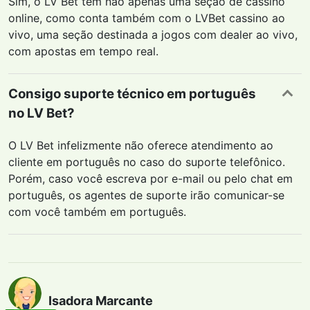
Sim, o LV Bet tem não apenas uma seção de cassino
online, como conta também com o LVBet cassino ao
vivo, uma seção destinada a jogos com dealer ao vivo,
com apostas em tempo real.
Consigo suporte técnico em português
no LV Bet?
O LV Bet infelizmente não oferece atendimento ao
cliente em português no caso do suporte telefônico.
Porém, caso você escreva por e-mail ou pelo chat em
português, os agentes de suporte irão comunicar-se
com você também em português.
Isadora Marcante