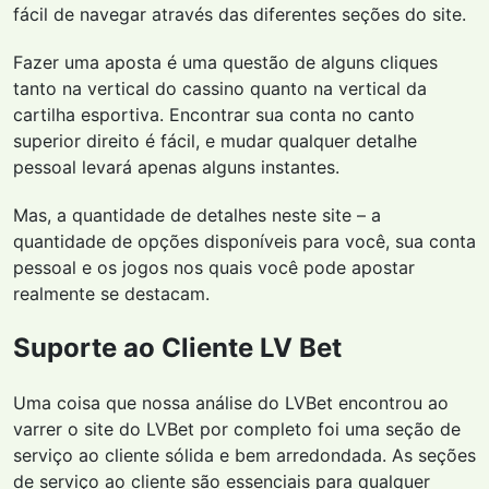
fácil de navegar através das diferentes seções do site.
Fazer uma aposta é uma questão de alguns cliques
tanto na vertical do cassino quanto na vertical da
cartilha esportiva. Encontrar sua conta no canto
superior direito é fácil, e mudar qualquer detalhe
pessoal levará apenas alguns instantes.
Mas, a quantidade de detalhes neste site – a
quantidade de opções disponíveis para você, sua conta
pessoal e os jogos nos quais você pode apostar
realmente se destacam.
Suporte ao Cliente LV Bet
Uma coisa que nossa análise do LVBet encontrou ao
varrer o site do LVBet por completo foi uma seção de
serviço ao cliente sólida e bem arredondada. As seções
de serviço ao cliente são essenciais para qualquer