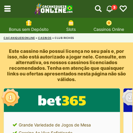
3
Bonus sem Depósito
Slots
Cassinos Online
CAÇANIQUEISONLINE
»
CASINOS
»
CLUB RICHES
Este cassino não possui licença no seu país e, por
isso, não está autorizado a jogar nele. Consulte, em
alternativa, os nossos cassinos licenciados
recomendados. Tenha em atenção que quaisquer
links ou ofertas apresentados nesta página não são
válidos.
Grande Variedade de Jogos de Mesa
Cassino Ao Vivo Sofisticado