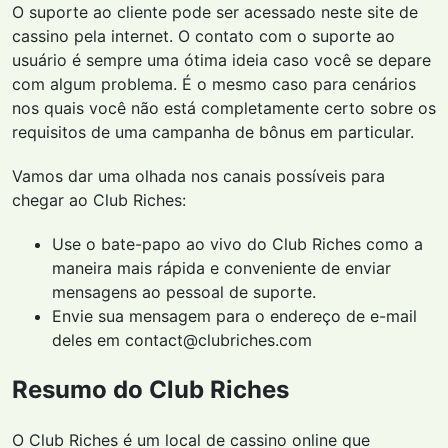
O suporte ao cliente pode ser acessado neste site de
cassino pela internet. O contato com o suporte ao
usuário é sempre uma ótima ideia caso você se depare
com algum problema. É o mesmo caso para cenários
nos quais você não está completamente certo sobre os
requisitos de uma campanha de bônus em particular.
Vamos dar uma olhada nos canais possíveis para
chegar ao Club Riches:
Use o bate-papo ao vivo do Club Riches como a
maneira mais rápida e conveniente de enviar
mensagens ao pessoal de suporte.
Envie sua mensagem para o endereço de e-mail
deles em
contact@clubriches.com
Resumo do Club Riches
O Club Riches é um local de cassino online que