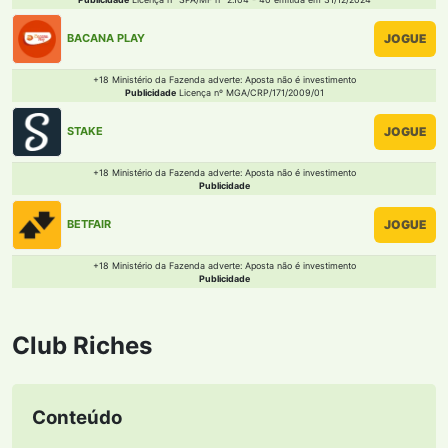
BACANA PLAY
JOGUE
+18 Ministério da Fazenda adverte: Aposta não é investimento
Publicidade
Licença nº MGA/CRP/171/2009/01
STAKE
JOGUE
+18 Ministério da Fazenda adverte: Aposta não é investimento
Publicidade
BETFAIR
JOGUE
+18 Ministério da Fazenda adverte: Aposta não é investimento
Publicidade
Club Riches
Conteúdo