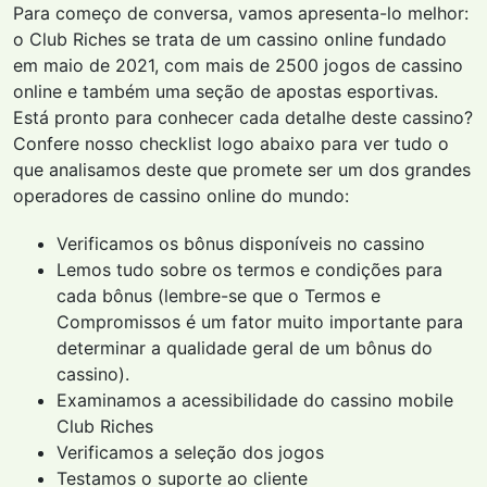
Para começo de conversa, vamos apresenta-lo melhor:
o Club Riches se trata de um cassino online fundado
em maio de 2021, com mais de 2500 jogos de cassino
online e também uma seção de apostas esportivas.
Está pronto para conhecer cada detalhe deste cassino?
Confere nosso checklist logo abaixo para ver tudo o
que analisamos deste que promete ser um dos grandes
operadores de cassino online do mundo:
Verificamos os bônus disponíveis no cassino
Lemos tudo sobre os termos e condições para
cada bônus (lembre-se que o Termos e
Compromissos é um fator muito importante para
determinar a qualidade geral de um bônus do
cassino).
Examinamos a acessibilidade do cassino mobile
Club Riches
Verificamos a seleção dos jogos
Testamos o suporte ao cliente