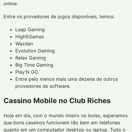
online.
Entre os provedores de jogos disponíveis, temos:
Leap Gaming
High5Games
Wazdan
Evolution Gaming
Relax Gaming
Big Time Gaming
Play’N GO
Entre pelo menos mais uma dezena de outros
provedores de software.
Cassino Mobile no Club Riches
Hoje em dia, com o mundo inteiro no bolso, esperamos
que bons cassinos funcionem tão bem em telefones
quanto em um computador desktop ou laptop. Tudo o