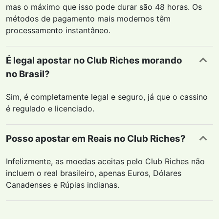
mas o máximo que isso pode durar são 48 horas. Os
métodos de pagamento mais modernos têm
processamento instantâneo.
É legal apostar no Club Riches morando
no Brasil?
Sim, é completamente legal e seguro, já que o cassino
é regulado e licenciado.
Posso apostar em Reais no Club Riches?
Infelizmente, as moedas aceitas pelo Club Riches não
incluem o real brasileiro, apenas Euros, Dólares
Canadenses e Rúpias indianas.