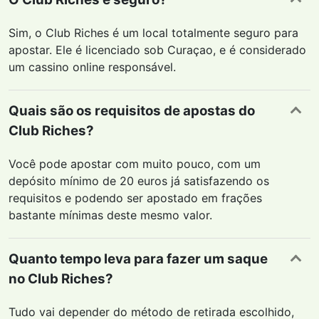
Sim, o Club Riches é um local totalmente seguro para
apostar. Ele é licenciado sob Curaçao, e é considerado
um cassino online responsável.
Quais são os requisitos de apostas do
Club Riches?
Você pode apostar com muito pouco, com um
depósito mínimo de 20 euros já satisfazendo os
requisitos e podendo ser apostado em frações
bastante mínimas deste mesmo valor.
Quanto tempo leva para fazer um saque
no Club Riches?
Tudo vai depender do método de retirada escolhido,