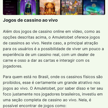
Jogos de cassino ao vivo
Além dos jogos de cassino online em vídeo, como as
opções descritas acima, o Amuletobet oferece jogos
de cassinos ao vivo. Neste caso, a principal atração
para os usuários é a possibilidade de viver um pouco a
experiência de um cassino real, com um dealer de
carne e osso a dar as cartas e interagir com os
jogadores.
Para quem está no Brasil, onde os cassinos físicos são
proibidos, esse é certamente um grande atrativo nos
jogos ao vivo. O Amuletobet, por saber disso e ter seu
foco justamente nos jogadores brasileiros, investiu em
uma seção completa de cassino ao vivo. Nela, é
possível encontrar de jogos como: