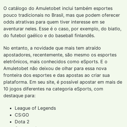
O catálogo do Amuletobet inclui também esportes
pouco tradicionais no Brasil, mas que podem oferecer
odds atrativas para quem tiver interesse em se
aventurar neles. Esse é o caso, por exemplo, do biatlo,
do futebol gaélico e do baseball finlandês.
No entanto, a novidade que mais tem atraído
apostadores, recentemente, são mesmo os esportes
eletrônicos, mais conhecidos como eSports. E o
Amuletobet não deixou de olhar para essa nova
fronteira dos esportes e das apostas ao criar sua
plataforma. Em seu site, é possível apostar em mais de
10 jogos diferentes na categoria eSports, com
destaque para:
League of Legends
CS:GO
Dota 2