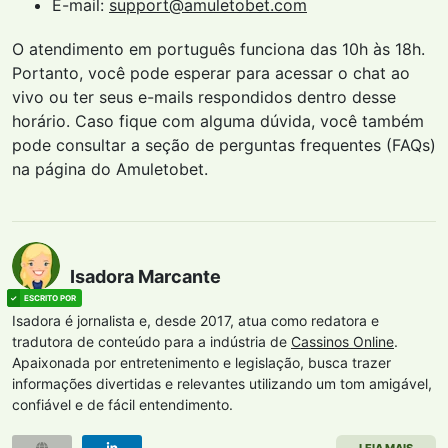
E-mail:
support@amuletobet.com
O atendimento em português funciona das 10h às 18h.
Portanto, você pode esperar para acessar o chat ao
vivo ou ter seus e-mails respondidos dentro desse
horário. Caso fique com alguma dúvida, você também
pode consultar a seção de perguntas frequentes (FAQs)
na página do Amuletobet.
Isadora Marcante
Isadora é jornalista e, desde 2017, atua como redatora e
tradutora de conteúdo para a indústria de
Cassinos Online
.
Apaixonada por entretenimento e legislação, busca trazer
informações divertidas e relevantes utilizando um tom amigável,
confiável e de fácil entendimento.