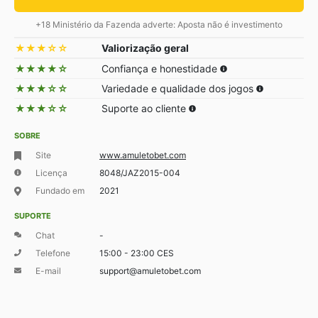
+18 Ministério da Fazenda adverte: Aposta não é investimento
★★★☆☆
Valiorização geral
★★★★☆
Confiança e honestidade
★★★☆☆
Variedade e qualidade dos jogos
★★★☆☆
Suporte ao cliente
SOBRE
Site
www.amuletobet.com
Licença
8048/JAZ2015-004
Fundado em
2021
SUPORTE
Chat
-
Telefone
15:00 - 23:00 CES
E-mail
support@amuletobet.com