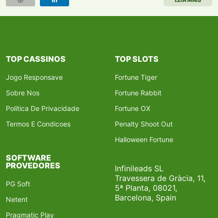
LEIA MAIS
TOP CASSINOS
TOP SLOTS
Jogo Responsave
Fortune Tiger
Sobre Nos
Fortune Rabbit
Politica De Privacidade
Fortune OX
Termos E Condicoes
Penalty Shoot Out
Halloween Fortune
SOFTWARE
PROVEDORES
Infinileads SL
Travessera de Gràcia, 11,
PG Soft
5ª Planta, 08021,
Barcelona, Spain
Netent
Pragmatic Play