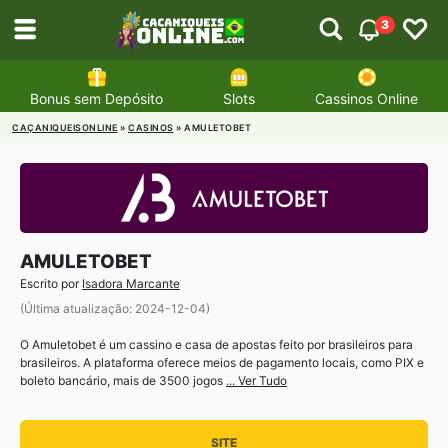
3
Bonus sem Depósito
Slots
Cassinos Online
CAÇANIQUEISONLINE
»
CASINOS
»
AMULETOBET
AMULETOBET
Escrito por
Isadora Marcante
(Última atualização: 2024-12-04)
O Amuletobet é um cassino e casa de apostas feito por brasileiros para
brasileiros. A plataforma oferece meios de pagamento locais, como PIX e
boleto bancário, mais de 3500 jogos
... Ver Tudo
SITE